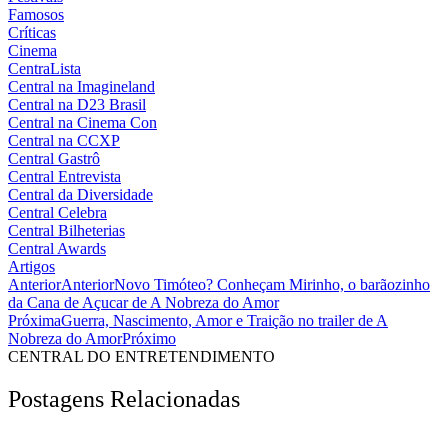
Famosos
Críticas
Cinema
CentraLista
Central na Imagineland
Central na D23 Brasil
Central na Cinema Con
Central na CCXP
Central Gastrô
Central Entrevista
Central da Diversidade
Central Celebra
Central Bilheterias
Central Awards
Artigos
Anterior
Anterior
Novo Timóteo? Conheçam Mirinho, o barãozinho
da Cana de Açucar de A Nobreza do Amor
Próxima
Guerra, Nascimento, Amor e Traição no trailer de A
Nobreza do Amor
Próximo
CENTRAL DO ENTRETENDIMENTO
Postagens Relacionadas