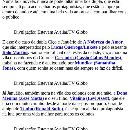
Numa boa novela, nunca se pode faltar uma boa dupla, que está
sempre ali para aconselhar os protagonistas, que estão sempre por
dentro de tudo e até tem uma bela vida amorosa a compartilhar com
o publico.
Divulgação: Estevam Avellar/TV Globo
E esse é o caso da dupla Ciço e Januário de
A Nobreza do Amor
,
que são interpretados pelo
Lucas Queiroga/Lukete
e pelo estreante
Italo Martins
.
Sanfoneiro oficial das festas da cidade, Ciço mora na
vila dos colonos do Coronel
Casemiro (Cássio Gabus Mendes)
,
trabalha na fazenda e é apaixonado por
Mundica (Samantha
Jones)
, com quem sonha se casar, mas ela sempre se faz de difícil.
Divulgação: Estevam Avellar/TV Globo
Já Januário, também mora na vila dos colonos com sua mãe, a
Dona
Menina (Zezé Motta)
e o seu filho,
Vitalino (Levi Assef)
, que ele
cria com muito carinho desde a morte da esposa no parto. Grande
amigo de
Tonho (Ronald Sotto)
, é ele quem ajuda o protagonista
na luta por uma vida melhor para todos os colonos.
Divulgação: Estevam Avellar/TV Globo