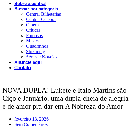
Sobre a central
Buscar por categoria
Central Bilheterias
Central Celebra
Cinema
Críticas
Famosos
Musica
Quadrinhos
Streaming
Séries e Novelas
Anuncie aqui
Contato
NOVA DUPLA! Lukete e Italo Martins são
Ciço e Januário, uma dupla cheia de alegria
e de amor pra dar em A Nobreza do Amor
fevereiro 13, 2026
Sem Comentários