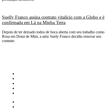
Suelly Franco assina contrato vitalício com a Globo e é
confirmada em Lá na Minha Terra
Depois de ter deixado todos de boca aberta com seu trabalho como
Rosa em Dona de Mim, a atriz Suely Franco decidiu renovar seu
contrato
CATEGORIAS
Central Bilheterias
Central Celebra
Cinema
Críticas
Famosos
Central Bilheterias
Central Celebra