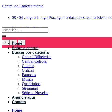
Central do Entretenimento
08
/
04
:
Jogo a Longo Prazo ganha data de estreia na Bienal d
Livro de São Paulo
Home
Sobre a central
Buscar por categoria
Central Bilheterias
Central Celebra
Cinema
Críticas
Famosos
Musica
Quadrinhos
Streaming
Séries e Novelas
Anuncie aqui
Contato
Home