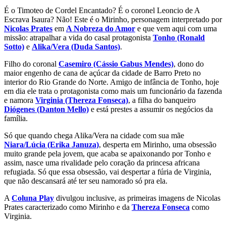
É o Timoteo de Cordel Encantado? É o coronel Leoncio de A
Escrava Isaura? Não! Este é o Mirinho, personagem interpretado por
Nicolas Prates
em
A Nobreza do Amor
e que vem aqui com uma
missão: atrapalhar a vida do casal protagonista
Tonho (Ronald
Sotto)
e
Alika/Vera (Duda Santos)
.
Filho do coronal
Casemiro (Cássio Gabus Mendes)
, dono do
maior engenho de cana de açúcar da cidade de Barro Preto no
interior do Rio Grande do Norte. Amigo de infância de Tonho, hoje
em dia ele trata o protagonista como mais um funcionário da fazenda
e namora
Virginia (Thereza Fonseca)
, a filha do banqueiro
Diógenes (Danton Mello)
e está prestes a assumir os negócios da
família.
Só que quando chega Alika/Vera na cidade com sua mãe
Niara/Lúcia (Erika Januza)
, desperta em Mirinho, uma obsessão
muito grande pela jovem, que acaba se apaixonando por Tonho e
assim, nasce uma rivalidade pelo coração da princesa africana
refugiada. Só que essa obsessão, vai despertar a fúria de Virginia,
que não descansará até ter seu namorado só pra ela.
A
Coluna Play
divulgou inclusive, as primeiras imagens de Nicolas
Prates caracterizado como Mirinho e da
Thereza Fonseca
como
Virginia.