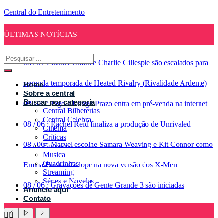
Central do Entretenimento
ÚLTIMAS NOTÍCIAS
08
/
07
:
Justice Smith e Charlie Gillespie são escalados para
segunda temporada de Heated Rivalry (Rivalidade Ardente)
Home
Sobre a central
Buscar por categoria
08
/
07
:
Jogo a Longo Prazo entra em pré-venda na internet
Central Bilheterias
Central Celebra
08
/
06
:
Rachel Reid finaliza a produção de Unrivaled
Cinema
Críticas
08
/
06
:
Marvel escolhe Samara Weaving e Kit Connor como
Famosos
Musica
Quadrinhos
Emma Frost e Ciclope na nova versão dos X-Men
Streaming
Séries e Novelas
08
/
06
:
Gravações de Gente Grande 3 são iniciadas
Anuncie aqui
Contato