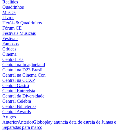
Realities
Quadrinhos
Musica
Livros
Heróis & Quadrinhos
Fórum CE
Festivais Musicais
Festivais
Famosos
Críticas
Cinema
CentraLista
Central na Imagineland
Central na D23 Brasil
Central na Cinema Con
Central na CCXP
Central Gastrô
Central Entrevista
Central da Diversidade
Central Celebra
Central Bilheterias
Central Awards
Artigos
Anterior
Anterior
Globoplay anuncia data de estreia de Juntas e
Separadas para março