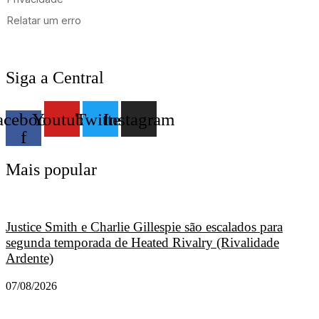
Siga a Central
acebook-
Youtube
Twitter
Instagram
f
Mais popular
Justice Smith e Charlie Gillespie são escalados para
segunda temporada de Heated Rivalry (Rivalidade
Ardente)
07/08/2026