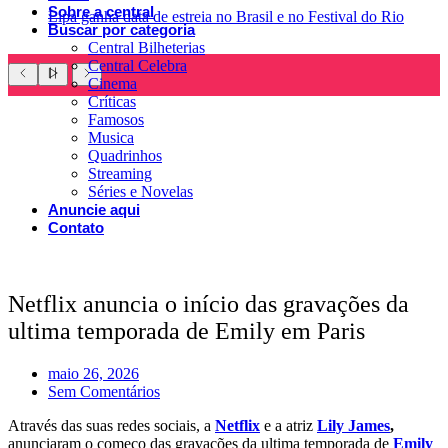
Sobre a central
Lipa ganha data de estreia no Brasil e no Festival do Rio
Buscar por categoria
Central Bilheterias
Central Celebra
Cinema
Críticas
Famosos
Musica
Quadrinhos
Streaming
Séries e Novelas
Anuncie aqui
Contato
Netflix anuncia o início das gravações da
ultima temporada de Emily em Paris
maio 26, 2026
Sem Comentários
Através das suas redes sociais, a
Netflix
e a atriz
Lily James
,
anunciaram o começo das gravações da ultima temporada de
Emily