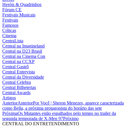
Heróis & Quadrinhos
Fórum CE
Festivais Musicais
Festivais
Famosos
Críticas
Cinema
CentraLista
Central na Imagineland
Central na D23 Brasil
Central na Cinema Con
Central na CCXP
Central Gastrô
Central Entrevista
Central da Diversidade
Central Celebra
Central Bilheterias
Central Awards
Artigos
Anterior
Anterior
Por Você | Sheron Menezes, aparece caracterizada
como Bella, a próxima protagonista do horário das sete
Próxima
Os Mutantes estão espalhados pelo tempo no trailer da
segunda temporada de X-Men 97
Próximo
CENTRAL DO ENTRETENDIMENTO