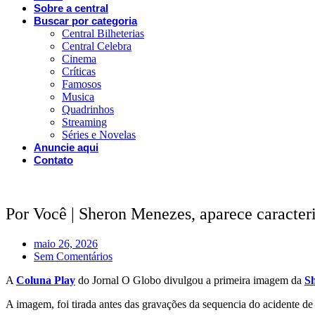
Sobre a central
Buscar por categoria
Central Bilheterias
Central Celebra
Cinema
Críticas
Famosos
Musica
Quadrinhos
Streaming
Séries e Novelas
Anuncie aqui
Contato
Por Você | Sheron Menezes, aparece caracteri
maio 26, 2026
Sem Comentários
A
Coluna Play
do Jornal O Globo divulgou a primeira imagem da
S
A imagem, foi tirada antes das gravações da sequencia do acidente de