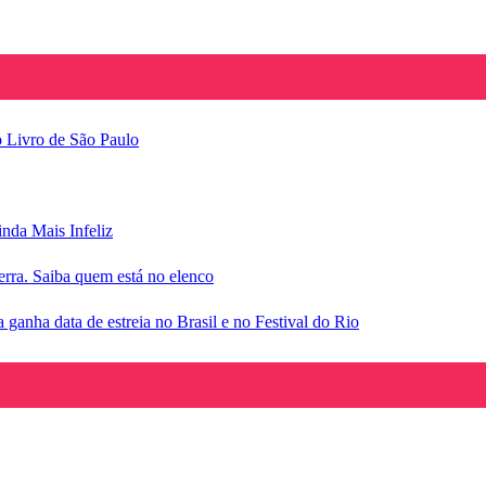
o Livro de São Paulo
inda Mais Infeliz
rra. Saiba quem está no elenco
anha data de estreia no Brasil e no Festival do Rio