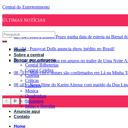
Central do Entretenimento
ÚLTIMAS NOTÍCIAS
08
/
04
:
Jogo a Longo Prazo ganha data de estreia na Bienal d
08
/
04
:
Pussycat Dolls anuncia show inédito no Brasil!
Home
Sobre a central
Buscar por categoria
08
/
04
:
Papai Noel entra em apuros no trailer de Uma Noite A
Central Bilheterias
Central Celebra
08
/
03
:
Mais cinco nomes são confirmados em Lá na Minha Te
Cinema
Críticas
08
/
03
:
Novo filme do Karim Aïnouz com marido da Dua Lipa g
Famosos
Musica
Quadrinhos
Streaming
Séries e Novelas
Anuncie aqui
Contato
Home