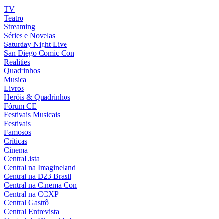
TV
Teatro
Streaming
Séries e Novelas
Saturday Night Live
San Diego Comic Con
Realities
Quadrinhos
Musica
Livros
Heróis & Quadrinhos
Fórum CE
Festivais Musicais
Festivais
Famosos
Críticas
Cinema
CentraLista
Central na Imagineland
Central na D23 Brasil
Central na Cinema Con
Central na CCXP
Central Gastrô
Central Entrevista