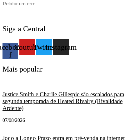
Siga a Central
acebook-
Youtube
Twitter
Instagram
f
Mais popular
Justice Smith e Charlie Gillespie são escalados para
segunda temporada de Heated Rivalry (Rivalidade
Ardente)
07/08/2026
Jogo a Longo Prazo entra em pré-venda na internet