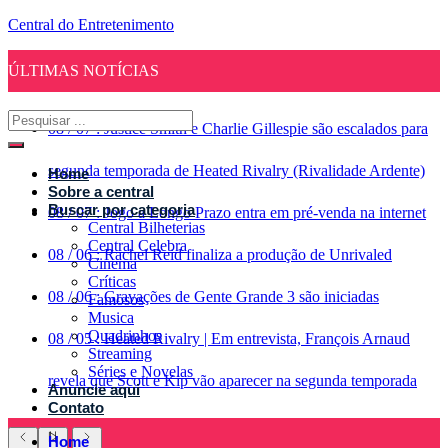
Central do Entretenimento
ÚLTIMAS NOTÍCIAS
08
/
07
:
Justice Smith e Charlie Gillespie são escalados para
segunda temporada de Heated Rivalry (Rivalidade Ardente)
Home
Sobre a central
Buscar por categoria
08
/
07
:
Jogo a Longo Prazo entra em pré-venda na internet
Central Bilheterias
Central Celebra
08
/
06
:
Rachel Reid finaliza a produção de Unrivaled
Cinema
Críticas
08
/
06
:
Gravações de Gente Grande 3 são iniciadas
Famosos
Musica
Quadrinhos
08
/
05
:
Heated Rivalry | Em entrevista, François Arnaud
Streaming
Séries e Novelas
revela que Scott e Kip vão aparecer na segunda temporada
Anuncie aqui
Contato
Home