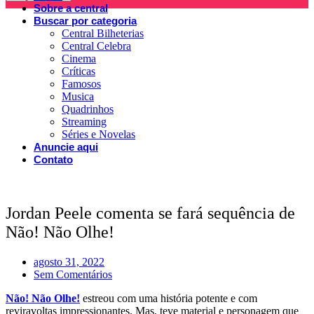
Sobre a central
Buscar por categoria
Central Bilheterias
Central Celebra
Cinema
Críticas
Famosos
Musica
Quadrinhos
Streaming
Séries e Novelas
Anuncie aqui
Contato
Jordan Peele comenta se fará sequência de
Não! Não Olhe!
agosto 31, 2022
Sem Comentários
Não! Não Olhe!
estreou com uma história potente e com
reviravoltas impressionantes. Mas, teve material e personagem que