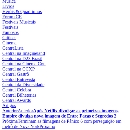
Musica
Livros
Heróis & Quadrinhos
Fórum CE
Festivais Musicais
Festivais
Famosos
Críticas
Cinema
CentraLista
Central na Imagineland
Central na D23 Brasil
Central na Cinema Con
Central na CCXP
Central Gastrô
Central Entrevista
Central da Diversidade
Central Celebra
Central Bilheterias
Central Awards
Artigos
Anterior
Anterior
Após Netflix divulgar as primeiras imagens,
Empire divulga nova imagem de Entre Facas e Segredos 2
Próxima
Terminam as filmagens de Pânico 6 com perseguição em
metrô de Nova York
Próximo