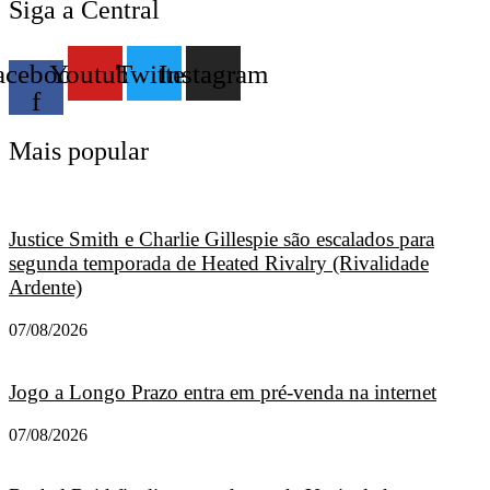
Siga a Central
acebook-
Youtube
Twitter
Instagram
f
Mais popular
Justice Smith e Charlie Gillespie são escalados para
segunda temporada de Heated Rivalry (Rivalidade
Ardente)
07/08/2026
Jogo a Longo Prazo entra em pré-venda na internet
07/08/2026