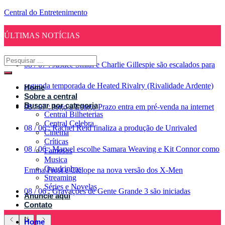
Central do Entretenimento
ÚLTIMAS NOTÍCIAS
08
/
07
:
Justice Smith e Charlie Gillespie são escalados para
segunda temporada de Heated Rivalry (Rivalidade Ardente)
Home
Sobre a central
Buscar por categoria
08
/
07
:
Jogo a Longo Prazo entra em pré-venda na internet
Central Bilheterias
Central Celebra
08
/
06
:
Rachel Reid finaliza a produção de Unrivaled
Cinema
Críticas
08
/
06
:
Marvel escolhe Samara Weaving e Kit Connor como
Famosos
Musica
Quadrinhos
Emma Frost e Ciclope na nova versão dos X-Men
Streaming
Séries e Novelas
08
/
06
:
Gravações de Gente Grande 3 são iniciadas
Anuncie aqui
Contato
Home