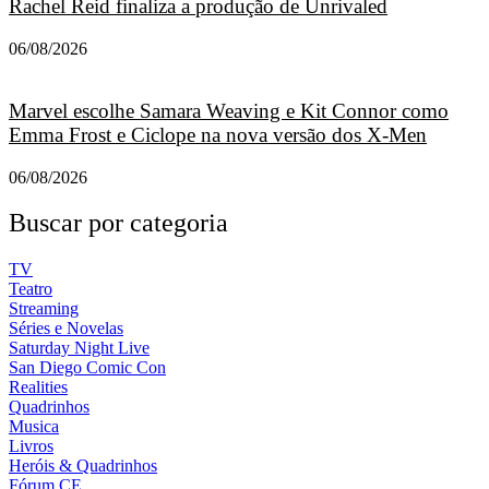
Rachel Reid finaliza a produção de Unrivaled
06/08/2026
Marvel escolhe Samara Weaving e Kit Connor como
Emma Frost e Ciclope na nova versão dos X-Men
06/08/2026
Buscar por categoria
TV
Teatro
Streaming
Séries e Novelas
Saturday Night Live
San Diego Comic Con
Realities
Quadrinhos
Musica
Livros
Heróis & Quadrinhos
Fórum CE