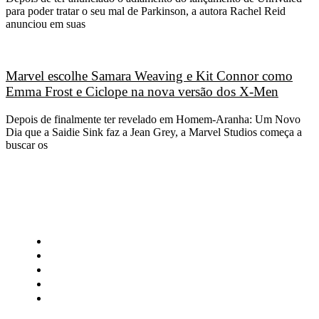
para poder tratar o seu mal de Parkinson, a autora Rachel Reid
anunciou em suas
Marvel escolhe Samara Weaving e Kit Connor como
Emma Frost e Ciclope na nova versão dos X-Men
Depois de finalmente ter revelado em Homem-Aranha: Um Novo
Dia que a Saidie Sink faz a Jean Grey, a Marvel Studios começa a
buscar os
CATEGORIAS
Central Bilheterias
Central Celebra
Cinema
Críticas
Famosos