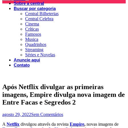
Sobre a central
Buscar por categoria
Central Bilheterias
Central Celebra
Cinema
Críticas
Famosos
Musica
Quadrinhos
Streaming
Séries e Novelas
Anuncie aqui
Contato
Após Netflix divulgar as primeiras
imagens, Empire divulga nova imagem de
Entre Facas e Segredos 2
agosto 29, 2022
Sem Comentários
A
Netflix
divulgou através da revista
Empire
,
novas imagens de