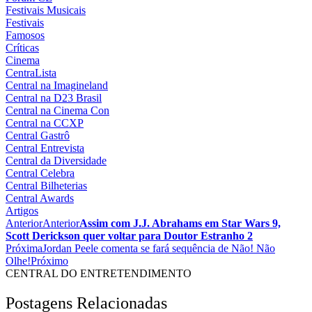
Festivais Musicais
Festivais
Famosos
Críticas
Cinema
CentraLista
Central na Imagineland
Central na D23 Brasil
Central na Cinema Con
Central na CCXP
Central Gastrô
Central Entrevista
Central da Diversidade
Central Celebra
Central Bilheterias
Central Awards
Artigos
Anterior
Anterior
Assim com J.J. Abrahams em Star Wars 9,
Scott Derickson quer voltar para Doutor Estranho 2
Próxima
Jordan Peele comenta se fará sequência de Não! Não
Olhe!
Próximo
CENTRAL DO ENTRETENDIMENTO
Postagens Relacionadas