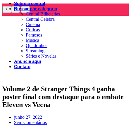
Sobre a central
Buscar por categoria
Central Bilheterias
Central Celebra
Cinema
Críticas
Famosos
Musica
Quadrinhos
Streaming
Séries e Novelas
Anuncie aqui
Contato
Volume 2 de Stranger Things 4 ganha
poster final com destaque para o embate
Eleven vs Vecna
junho 27, 2022
Sem Comentários