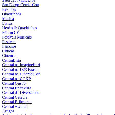
Saturday Night Live
San Diego Comic Con
Realities
Quadrinhos
Musica
Livros
Heróis & Quadrinhos
Fórum CE
Festivais Musicais
Festivais
Famosos
Críticas
Cinema
CentraLista
Central na Imagineland
Central na D23 Brasil
Central na Cinema Con
Central na CCXP
Central Gastrô
Central Entrevista
Central da Diversidade
Central Celebra
Central Bilheterias
Central Awards
Artigos