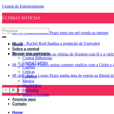
Central do Entretenimento
ÚLTIMAS NOTÍCIAS
08
/
07
:
Jogo a Longo Prazo entra em pré-venda na internet
08
/
06
:
Rachel Reid finaliza a produção de Unrivaled
Home
Sobre a central
Buscar por categoria
08
/
05
:
Central Celebra as vitórias de Homem com H e a vitó
Central Bilheterias
Central Celebra
08
/
04
:
Suelly Franco assina contrato vitalício com a Globo 
Cinema
Críticas
08
/
04
:
Jogo a Longo Prazo ganha data de estreia na Bienal d
Famosos
Musica
Quadrinhos
Streaming
Séries e Novelas
Anuncie aqui
Contato
Home