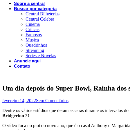
Sobre a central
Buscar por categoria
Central Bilheterias
Central Celebra
Cinema
Críticas
Famosos
Musica
Quadrinhos
Streaming
Séries e Novelas
Anuncie aqui
Contato
Um dia depois do Super Bowl, Rainha dos s
fevereiro 14, 2022
Sem Comentários
Dentre os vários estúdios que deram as caras durante os intervalos do
Bridgerton 2!
O vídeo foca no plot do novo ano, que é o casal Anthony e Margarida