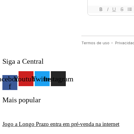
Siga a Central
acebook-
Youtube
Twitter
Instagram
f
Mais popular
Jogo a Longo Prazo entra em pré-venda na internet