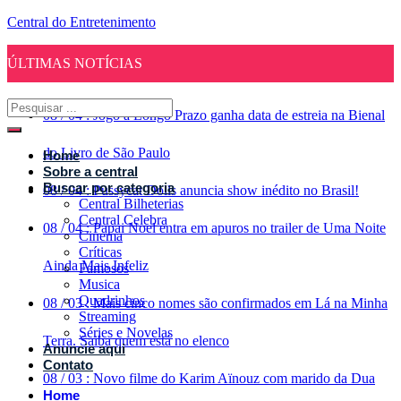
Central do Entretenimento
ÚLTIMAS NOTÍCIAS
08
/
04
:
Jogo a Longo Prazo ganha data de estreia na Bienal
do Livro de São Paulo
Home
Sobre a central
Buscar por categoria
08
/
04
:
Pussycat Dolls anuncia show inédito no Brasil!
Central Bilheterias
Central Celebra
08
/
04
:
Papai Noel entra em apuros no trailer de Uma Noite
Cinema
Críticas
Ainda Mais Infeliz
Famosos
Musica
Quadrinhos
08
/
03
:
Mais cinco nomes são confirmados em Lá na Minha
Streaming
Séries e Novelas
Terra. Saiba quem está no elenco
Anuncie aqui
Contato
08
/
03
:
Novo filme do Karim Aïnouz com marido da Dua
Home