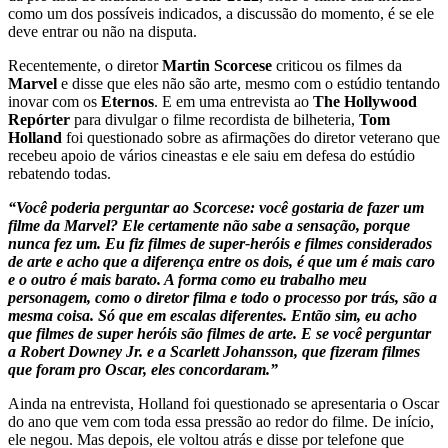
como um dos possíveis indicados, a discussão do momento, é se ele
deve entrar ou não na disputa.
Recentemente, o diretor
Martin Scorcese
criticou os filmes da
Marvel
e disse que eles não são arte, mesmo com o estúdio tentando
inovar com os
Eternos
. E em uma entrevista ao
The Hollywood
Repórter
para divulgar o filme recordista de bilheteria,
Tom
Holland
foi questionado sobre as afirmações do diretor veterano que
recebeu apoio de vários cineastas e ele saiu em defesa do estúdio
rebatendo todas.
“Você poderia perguntar ao Scorcese: você gostaria de fazer um
filme da Marvel? Ele certamente não sabe a sensação, porque
nunca fez um. Eu fiz filmes de super-heróis e filmes considerados
de arte e acho que a diferença entre os dois, é que um é mais caro
e o outro é mais barato. A forma como eu trabalho meu
personagem, como o diretor filma e todo o processo por trás, são a
mesma coisa. Só que em escalas diferentes. Então sim, eu acho
que filmes de super heróis são filmes de arte. E se você perguntar
a Robert Downey Jr. e a Scarlett Johansson, que fizeram filmes
que foram pro Oscar, eles concordaram.”
Ainda na entrevista, Holland foi questionado se apresentaria o Oscar
do ano que vem com toda essa pressão ao redor do filme. De início,
ele negou. Mas depois, ele voltou atrás e disse por telefone que