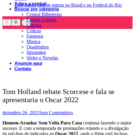
Sobre a central
Lipa ganha data de estreia no Brasil e no Festival do Rio
Buscar por categoria
Central Bilheterias
Central Celebra
Cinema
Críticas
Famosos
Musica
Quadrinhos
Streaming
Séries e Novelas
Anuncie aqui
Contato
Tom Holland rebate Scorcese e fala se
apresentaria o Oscar 2022
dezembro 26, 2021
Sem Comentários
Homem-Aranha: Sem Volta Para Casa
continua fazendo o maior
sucesso. E com a temporada de premiações rolando e a divulgação
da pré-lista de indicados ao
Oscar 2022
, onde o filme está incluso