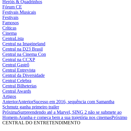
Heróis & Quadrinhos
Fórum CE
Festivais Musicais
Festivais
Famosos
Críticas
Cinema
CentraLista
Central na Imagineland
Central na D23 Brasil
Central na Cinema Con
Central na CCXP
Central Gastrô
Central Entrevista
Central da Diversidade
Central Celebra
Central Bilheterias
Central Awards
Artigos
Anterior
Anterior
Sucesso em 2016, sequência com Samantha
Schmutz ganha primeiro trailer
Próxima
Surpreendendo até a Marvel, SING 2 não se submete ao
Homem-Aranha e começa bem a sua trajetória nos cinemas
Próximo
CENTRAL DO ENTRETENDIMENTO