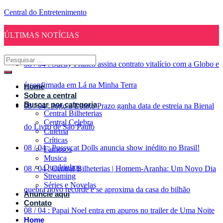
Central do Entretenimento
ÚLTIMAS NOTÍCIAS
08
/
04
:
Suelly Franco assina contrato vitalício com a Globo e
é confirmada em Lá na Minha Terra
Home
Sobre a central
Buscar por categoria
08
/
04
:
Jogo a Longo Prazo ganha data de estreia na Bienal
Central Bilheterias
Central Celebra
do Livro de São Paulo
Cinema
Críticas
08
/
04
:
Pussycat Dolls anuncia show inédito no Brasil!
Famosos
Musica
Quadrinhos
08
/
04
:
Central Bilheterias | Homem-Aranha: Um Novo Dia
Streaming
Séries e Novelas
quebra novo recorde e se aproxima da casa do bilhão
Anuncie aqui
Contato
08
/
04
:
Papai Noel entra em apuros no trailer de Uma Noite
Home