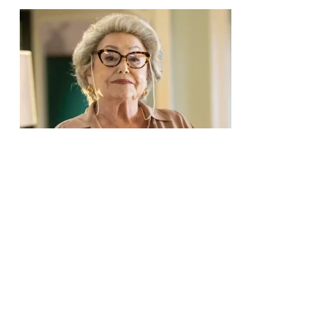
Suelly Franco assina contrato vitalício com a Globo e é
confirmada em Lá na Minha Terra