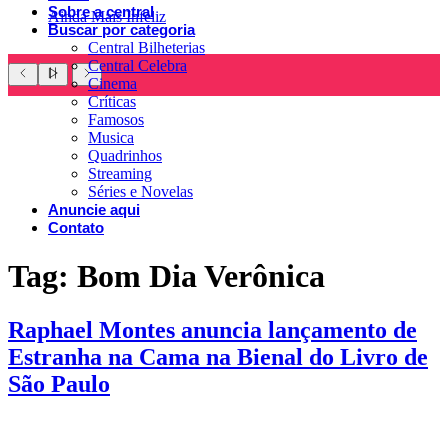
Sobre a central
Ainda Mais Infeliz
Buscar por categoria
Central Bilheterias
Central Celebra
Cinema
Críticas
Famosos
Musica
Quadrinhos
Streaming
Séries e Novelas
Anuncie aqui
Contato
Tag:
Bom Dia Verônica
Raphael Montes anuncia lançamento de
Estranha na Cama na Bienal do Livro de
São Paulo