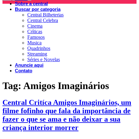
Sobre a central
Buscar por categoria
Central Bilheterias
Central Celebra
Cinema
Críticas
Famosos
Musica
Quadrinhos
Streaming
Séries e Novelas
Anuncie aqui
Contato
Tag:
Amigos Imaginários
Central Critíca Amigos Imaginários, um
filme fofinho que fala da importância de
fazer o que se ama e não deixar a sua
criança interior morrer