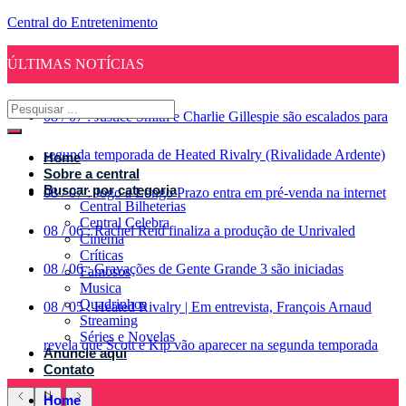
Central do Entretenimento
ÚLTIMAS NOTÍCIAS
08
/
07
:
Justice Smith e Charlie Gillespie são escalados para
segunda temporada de Heated Rivalry (Rivalidade Ardente)
Home
Sobre a central
Buscar por categoria
08
/
07
:
Jogo a Longo Prazo entra em pré-venda na internet
Central Bilheterias
Central Celebra
08
/
06
:
Rachel Reid finaliza a produção de Unrivaled
Cinema
Críticas
08
/
06
:
Gravações de Gente Grande 3 são iniciadas
Famosos
Musica
Quadrinhos
08
/
05
:
Heated Rivalry | Em entrevista, François Arnaud
Streaming
Séries e Novelas
revela que Scott e Kip vão aparecer na segunda temporada
Anuncie aqui
Contato
Home