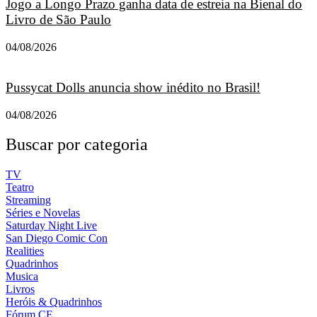
Jogo a Longo Prazo ganha data de estreia na Bienal do
Livro de São Paulo
04/08/2026
Pussycat Dolls anuncia show inédito no Brasil!
04/08/2026
Buscar por categoria
TV
Teatro
Streaming
Séries e Novelas
Saturday Night Live
San Diego Comic Con
Realities
Quadrinhos
Musica
Livros
Heróis & Quadrinhos
Fórum CE