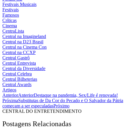
Festivais Musicais
Festivais
Famosos
Críticas
Cinema
CentraLista
Central na Imagineland
Central na D23 Brasil
Central na Cinema Con
Central na CCXP
Central Gastrô
Central Entrevista
Central da Diversidade
Central Celebra
Central Bilheterias
Central Awards
Artigos
Anterior
Anterior
Destaque na pandemia, Sex/Life é renovada!
Próxima
Substitutas de Da Cor do Pecado e O Salvador da Pátria
começam a ser especuladas
Próximo
CENTRAL DO ENTRETENDIMENTO
Postagens Relacionadas