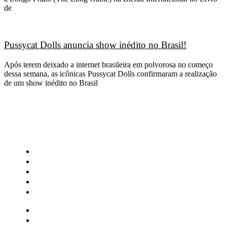
de
Pussycat Dolls anuncia show inédito no Brasil!
Após terem deixado a internet brasileira em polvorosa no começo
dessa semana, as icônicas Pussycat Dolls confirmaram a realização
de um show inédito no Brasil
CATEGORIAS
Central Bilheterias
Central Celebra
Cinema
Críticas
Famosos
Central Bilheterias
Central Celebra