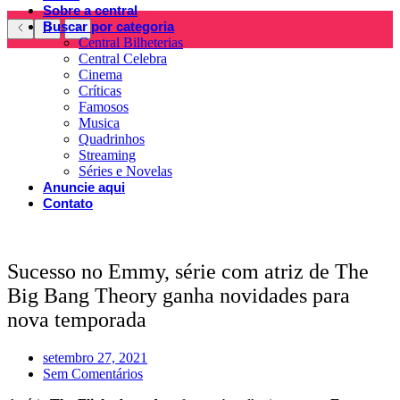
Sobre a central
Buscar por categoria
Central Bilheterias
Central Celebra
Cinema
Críticas
Famosos
Musica
Quadrinhos
Streaming
Séries e Novelas
Anuncie aqui
Contato
Sucesso no Emmy, série com atriz de The
Big Bang Theory ganha novidades para
nova temporada
setembro 27, 2021
Sem Comentários