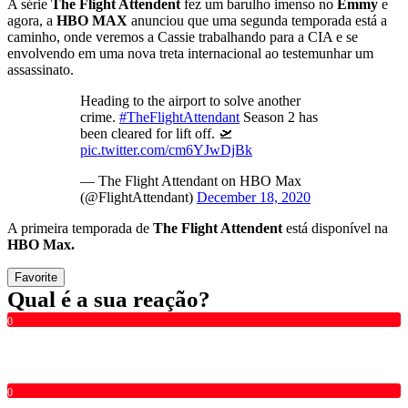
A série
The Flight Attendent
fez um barulho imenso no
Emmy
e
agora, a
HBO MAX
anunciou que uma segunda temporada está a
caminho, onde veremos a Cassie trabalhando para a CIA e se
envolvendo em uma nova treta internacional ao testemunhar um
assassinato.
Heading to the airport to solve another
crime.
#TheFlightAttendant
Season 2 has
been cleared for lift off. 🛫
pic.twitter.com/cm6YJwDjBk
— The Flight Attendant on HBO Max
(@FlightAttendant)
December 18, 2020
A primeira temporada de
The Flight Attendent
está disponível na
HBO Max.
Favorite
Qual é a sua reação?
0
0