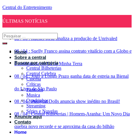
Central do Entretenimento
ÚLTIMAS NOTÍCIAS
08
/
06
:
Rachel Reid finaliza a produção de Unrivaled
08
/
04
:
Suelly Franco assina contrato vitalício com a Globo e
Home
Sobre a central
Buscar por categoria
é confirmada em Lá na Minha Terra
Central Bilheterias
Central Celebra
08
/
04
:
Jogo a Longo Prazo ganha data de estreia na Bienal
Cinema
Críticas
do Livro de São Paulo
Famosos
Musica
Quadrinhos
08
/
04
:
Pussycat Dolls anuncia show inédito no Brasil!
Streaming
Séries e Novelas
08
/
04
:
Central Bilheterias | Homem-Aranha: Um Novo Dia
Anuncie aqui
Contato
quebra novo recorde e se aproxima da casa do bilhão
Home