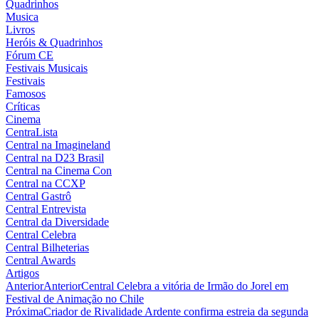
Quadrinhos
Musica
Livros
Heróis & Quadrinhos
Fórum CE
Festivais Musicais
Festivais
Famosos
Críticas
Cinema
CentraLista
Central na Imagineland
Central na D23 Brasil
Central na Cinema Con
Central na CCXP
Central Gastrô
Central Entrevista
Central da Diversidade
Central Celebra
Central Bilheterias
Central Awards
Artigos
Anterior
Anterior
Central Celebra a vitória de Irmão do Jorel em
Festival de Animação no Chile
Próxima
Criador de Rivalidade Ardente confirma estreia da segunda