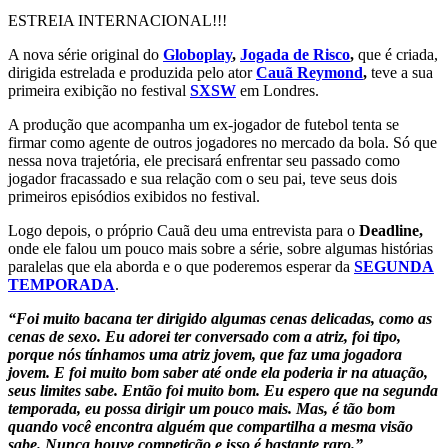
ESTREIA INTERNACIONAL!!!
A nova série original do
Globoplay
,
Jogada de Risco
,
que é criada,
dirigida estrelada e produzida pelo ator
Cauã Reymond
,
teve a sua
primeira exibição no festival
SXSW
em Londres.
A produção que acompanha um ex-jogador de futebol tenta se
firmar como agente de outros jogadores no mercado da bola. Só que
nessa nova trajetória, ele precisará enfrentar seu passado como
jogador fracassado e sua relação com o seu pai, teve seus dois
primeiros episódios exibidos no festival.
Logo depois, o próprio Cauã deu uma entrevista para o
Deadline,
onde ele falou um pouco mais sobre a série, sobre algumas histórias
paralelas que ela aborda e o que poderemos esperar da
SEGUNDA
TEMPORADA
.
“Foi muito bacana ter dirigido algumas cenas delicadas, como as
cenas de sexo. Eu adorei ter conversado com a atriz, foi tipo,
porque nós tínhamos uma atriz jovem, que faz uma jogadora
jovem. E foi muito bom saber até onde ela poderia ir na atuação,
seus limites sabe. Então foi muito bom. Eu espero que na segunda
temporada, eu possa dirigir um pouco mais. Mas, é tão bom
quando você encontra alguém que compartilha a mesma visão
sabe. Nunca houve competição e isso é bastante raro.”