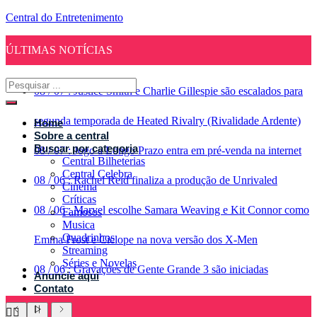
Central do Entretenimento
ÚLTIMAS NOTÍCIAS
08
/
07
:
Justice Smith e Charlie Gillespie são escalados para
segunda temporada de Heated Rivalry (Rivalidade Ardente)
Home
Sobre a central
Buscar por categoria
08
/
07
:
Jogo a Longo Prazo entra em pré-venda na internet
Central Bilheterias
Central Celebra
08
/
06
:
Rachel Reid finaliza a produção de Unrivaled
Cinema
Críticas
08
/
06
:
Marvel escolhe Samara Weaving e Kit Connor como
Famosos
Musica
Quadrinhos
Emma Frost e Ciclope na nova versão dos X-Men
Streaming
Séries e Novelas
08
/
06
:
Gravações de Gente Grande 3 são iniciadas
Anuncie aqui
Contato