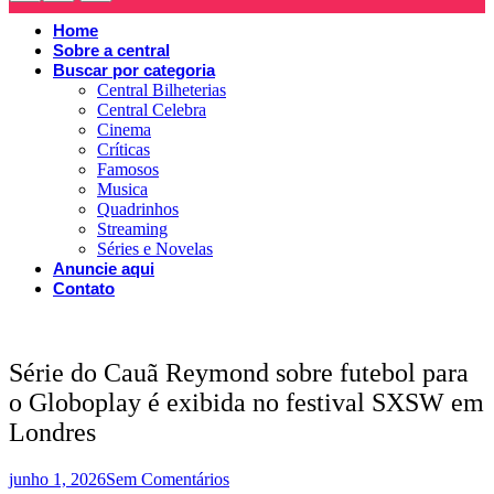
Home
Sobre a central
Buscar por categoria
Central Bilheterias
Central Celebra
Cinema
Críticas
Famosos
Musica
Quadrinhos
Streaming
Séries e Novelas
Anuncie aqui
Contato
Série do Cauã Reymond sobre futebol para
o Globoplay é exibida no festival SXSW em
Londres
junho 1, 2026
Sem Comentários