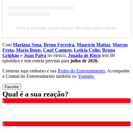
Uma publicação partilhada por Deadline (@deadline)
Com
Mariana Sena
,
Breno Ferreira
,
Maurício Mattar
,
Marcos
Frota
,
Maria Bopp
,
Cauê Campos
,
Letícia Colin
,
Bruna
Griphão
e
Juan Paiva
no elenco,
Jogada de Risco
tem 08
episódios e tem estreia prevista para
julho de 2026.
Comenta aqui embaixo e nas
Redes do Entretenimento.
Acompanhe
a Central do Entretenimento também no
Youtube.
Favorite
Qual é a sua reação?
0
0