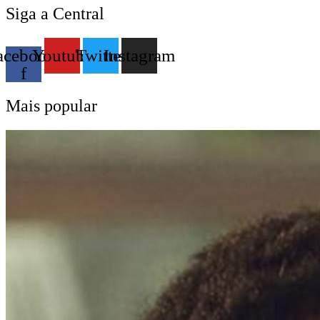
Siga a Central
acebook-
Youtube
Twitter
Instagram
f
Mais popular