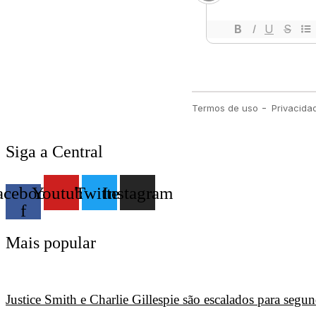
Siga a Central
acebook-
Youtube
Twitter
Instagram
f
Mais popular
Justice Smith e Charlie Gillespie são escalados para seg