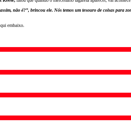
t Reese,
falou que quando o mercenário tagarela aparecer, vai acontece
o assim, não é?”, brincou ele. Nós temos um tesouro de coisas para
aqui embaixo.