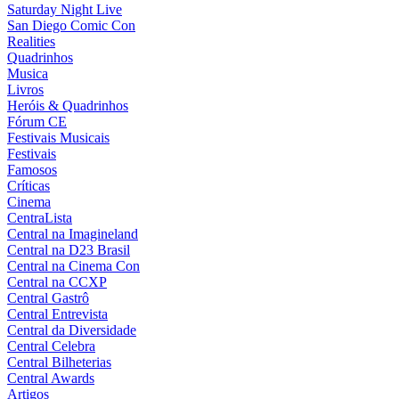
Saturday Night Live
San Diego Comic Con
Realities
Quadrinhos
Musica
Livros
Heróis & Quadrinhos
Fórum CE
Festivais Musicais
Festivais
Famosos
Críticas
Cinema
CentraLista
Central na Imagineland
Central na D23 Brasil
Central na Cinema Con
Central na CCXP
Central Gastrô
Central Entrevista
Central da Diversidade
Central Celebra
Central Bilheterias
Central Awards
Artigos