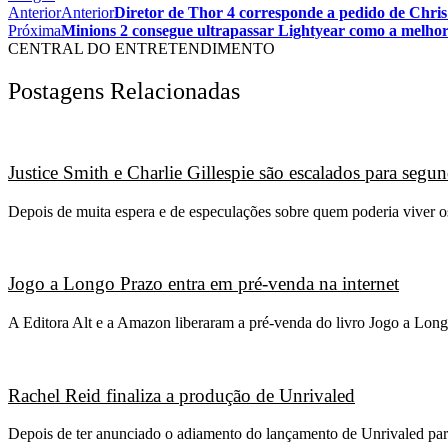
Anterior
Anterior
Diretor de Thor 4 corresponde a pedido de Chris
Próxima
Minions 2 consegue ultrapassar Lightyear como a melhor
CENTRAL DO ENTRETENDIMENTO
Postagens Relacionadas
Justice Smith e Charlie Gillespie são escalados para seg
Depois de muita espera e de especulações sobre quem poderia viver 
Jogo a Longo Prazo entra em pré-venda na internet
A Editora Alt e a Amazon liberaram a pré-venda do livro Jogo a Long
Rachel Reid finaliza a produção de Unrivaled
Depois de ter anunciado o adiamento do lançamento de Unrivaled para