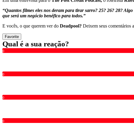
Em uma entrevista para o
The Post Credit Podcast,
o roteirista
Rhet
“
Quantos filmes eles nos deram para tirar sarro? 25? 26? 28? Alg
que será um negócio benéfico para todos.
”
E vocês, o que querem ver do
Deadpool?
Deixem seus comentários 
Favorite
Qual é a sua reação?
0
0
0
0