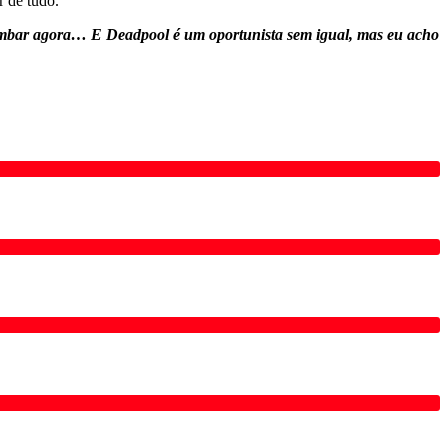
r de tudo.
 zombar agora… E
Deadpool
é um oportunista sem igual, mas eu acho