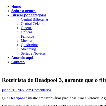
Home
Sobre a central
Buscar por categoria
Central Bilheterias
Central Celebra
Cinema
Críticas
Famosos
Musica
Quadrinhos
Streaming
Séries e Novelas
Anuncie aqui
Contato
Roteirista de Deadpool 3, garante que o f
junho 30, 2022
Sem Comentários
Que
Deadpool
é mestre em fazer várias piadinhas, isso é verdade. A