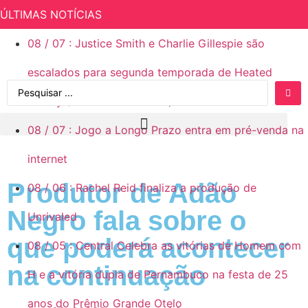
ÚLTIMAS NOTÍCIAS
08
/
07
:
Justice Smith e Charlie Gillespie são
escalados para segunda temporada de Heated
Rivalry (Rivalidade Ardente)
08
/
07
:
Jogo a Longo Prazo entra em pré-venda na
internet
Produtor de Adão
08
/
06
:
Rachel Reid finaliza a produção de
Negro fala sobre o
Unrivaled
que poderá acontecer
08
/
05
:
Central Celebra as vitórias de Homem com
na continuação
H e a vitória dupla de Pernambuco na festa de 25
anos do Prêmio Grande Otelo