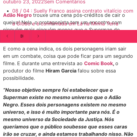
outubro 23, 2022
Sem Comentários
08
/
04
:
Suelly Franco assina contrato vitalício com
Adão Negro
trouxe uma cena pós-créditos de cair o
queixo! Nela, o protagonista tem um encontro com
a Globo e é confirmada em Lá na Minha Terra
ninguém mais ninguém menos que o Superman do
Henry Cavill
!
E como a cena indica, os dois personagens iriam sair
em um combate, coisa que pode ficar para um segundo
filme. E durante uma entrevista ao
Comic Book
,
o
produtor do filme
Hiram Garcia
falou sobre essa
possibilidade.
“
Nosso objetivo sempre foi estabelecer que o
Superman existe no mesmo universo que o Adão
Negro. Esses dois personagens existem no mesmo
universo, e isso é muito importante para nós. É o
mesmo universo da Sociedade da Justiça. Nós
queríamos que o público soubesse que esses caras
irão se cruzar, e ainda estamos trabalhando nisso. Não