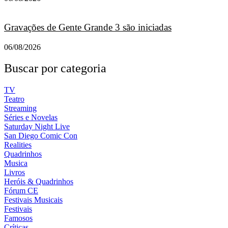
Gravações de Gente Grande 3 são iniciadas
06/08/2026
Buscar por categoria
TV
Teatro
Streaming
Séries e Novelas
Saturday Night Live
San Diego Comic Con
Realities
Quadrinhos
Musica
Livros
Heróis & Quadrinhos
Fórum CE
Festivais Musicais
Festivais
Famosos
Críticas