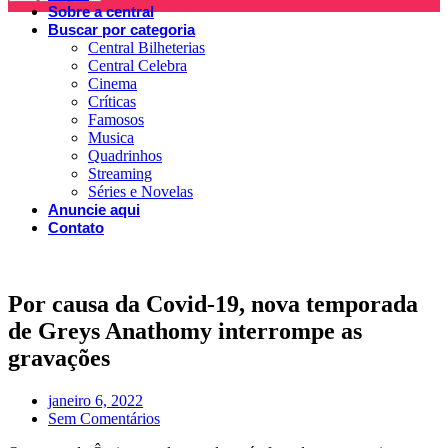
Sobre a central
Buscar por categoria
Central Bilheterias
Central Celebra
Cinema
Críticas
Famosos
Musica
Quadrinhos
Streaming
Séries e Novelas
Anuncie aqui
Contato
Por causa da Covid-19, nova temporada
de Greys Anathomy interrompe as
gravações
janeiro 6, 2022
Sem Comentários