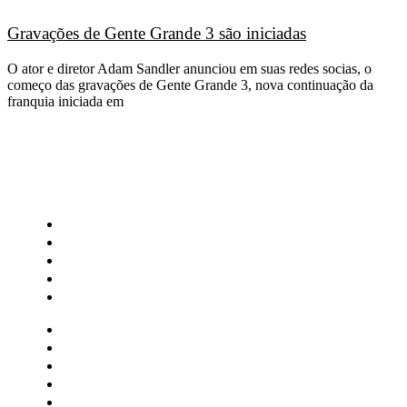
Gravações de Gente Grande 3 são iniciadas
O ator e diretor Adam Sandler anunciou em suas redes socias, o
começo das gravações de Gente Grande 3, nova continuação da
franquia iniciada em
CATEGORIAS
Central Bilheterias
Central Celebra
Cinema
Críticas
Famosos
Central Bilheterias
Central Celebra
Cinema
Críticas
Famosos