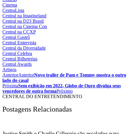
Cinema
CentraLista
Central na Imagineland
Central na D23 Brasil
Central na Cinema Con
Central na CCXP
Central Gastrô
Central Entrevista
Central da Diversidade
Central Celebra
Central Bilheterias
Central Awards
Artigos
Anterior
Anterior
Novo trailer de Pam e Tommy mostra o outro
lado do casal
Próxima
Sem exibição em 2022, Globo de Ouro divulga seus
vencedores de outra forma
Próximo
CENTRAL DO ENTRETENDIMENTO
Postagens Relacionadas
Justice Smith e Charlie Gillespie são escalados para