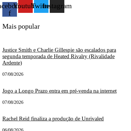
acebook-
Youtube
Twitter
Instagram
f
Mais popular
Justice Smith e Charlie Gillespie são escalados para
segunda temporada de Heated Rivalry (Rivalidade
Ardente)
07/08/2026
Jogo a Longo Prazo entra em pré-venda na internet
07/08/2026
Rachel Reid finaliza a produção de Unrivaled
06/08/2026