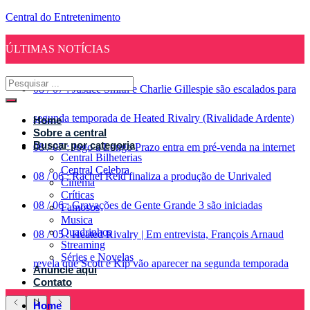
Central do Entretenimento
ÚLTIMAS NOTÍCIAS
08
/
07
:
Justice Smith e Charlie Gillespie são escalados para
segunda temporada de Heated Rivalry (Rivalidade Ardente)
Home
Sobre a central
Buscar por categoria
08
/
07
:
Jogo a Longo Prazo entra em pré-venda na internet
Central Bilheterias
Central Celebra
08
/
06
:
Rachel Reid finaliza a produção de Unrivaled
Cinema
Críticas
08
/
06
:
Gravações de Gente Grande 3 são iniciadas
Famosos
Musica
Quadrinhos
08
/
05
:
Heated Rivalry | Em entrevista, François Arnaud
Streaming
Séries e Novelas
revela que Scott e Kip vão aparecer na segunda temporada
Anuncie aqui
Contato
Home