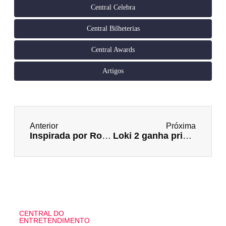
Central Celebra
Central Bilheterias
Central Awards
Artigos
Anterior
Próxima
Inspirada por Round 6, Netflix anuncia reality show real da série e oferece grande prêmio para quem se arriscar
Loki 2 ganha primeira imagem e anuncia início das gravações!
CENTRAL DO
ENTRETENDIMENTO