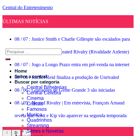
Central do Entretenimento
ÚLTIMAS NOTÍCIAS
08
/
07
:
Justice Smith e Charlie Gillespie são escalados para
segunda temporada de Heated Rivalry (Rivalidade Ardente)
08
/
07
:
Jogo a Longo Prazo entra em pré-venda na internet
Home
Sobre a central
08
/
06
:
Rachel Reid finaliza a produção de Unrivaled
Buscar por categoria
Central Bilheterias
08
/
06
:
Gravações de Gente Grande 3 são iniciadas
Central Celebra
Cinema
08
/
05
:
Heated Rivalry | Em entrevista, François Arnaud
Críticas
Famosos
Musica
revela que Scott e Kip vão aparecer na segunda temporada
Quadrinhos
Streaming
Séries e Novelas