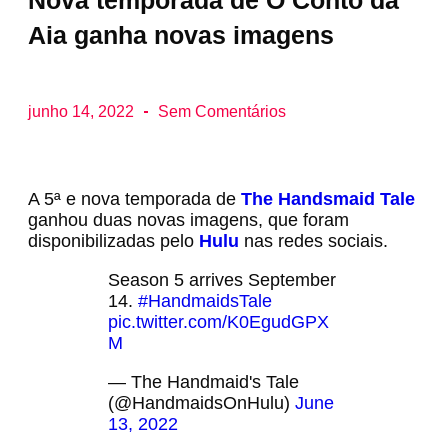
Nova temporada de O Conto da
Aia ganha novas imagens
junho 14, 2022
Sem Comentários
A 5ª e nova temporada de
The Handsmaid Tale
ganhou duas novas imagens, que foram
disponibilizadas pelo
Hulu
nas redes sociais.
Season 5 arrives September
14.
#HandmaidsTale
pic.twitter.com/K0EgudGPX
M
— The Handmaid's Tale
(@HandmaidsOnHulu)
June
13, 2022