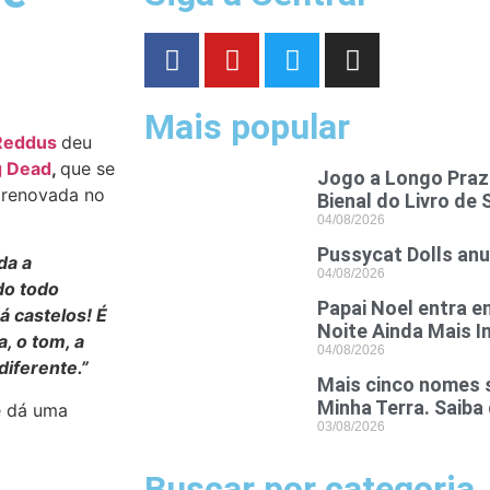
Mais popular
Reddus
deu
g Dead
,
que se
Jogo a Longo Prazo
a renovada no
Bienal do Livro de 
04/08/2026
Pussycat Dolls anun
da a
04/08/2026
do todo
Papai Noel entra e
á castelos! É
Noite Ainda Mais In
a, o tom, a
04/08/2026
diferente.
”
Mais cinco nomes 
Minha Terra. Saiba
 e dá uma
03/08/2026
Buscar por categoria