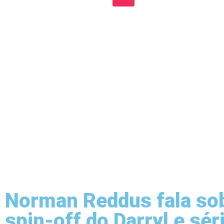
Norman Reddus fala so
spin-off do Darryl e sér