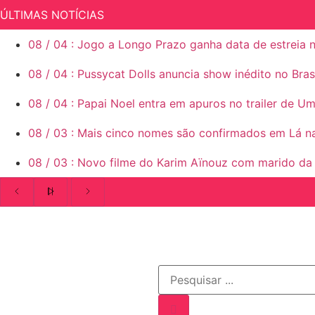
ÚLTIMAS NOTÍCIAS
08
/
04
:
Jogo a Longo Prazo ganha data de estreia n
08
/
04
:
Pussycat Dolls anuncia show inédito no Brasi
08
/
04
:
Papai Noel entra em apuros no trailer de Um
08
/
03
:
Mais cinco nomes são confirmados em Lá na
08
/
03
:
Novo filme do Karim Aïnouz com marido da Du