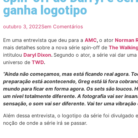
ganha logotipo
outubro 3, 2022
Sem Comentários
Em uma entrevista que deu para a
AMC
,
o ator
Norman 
mais detalhes sobre a nova série spin-off de
The Walkin
intitulou
Daryl Dixon
.
Segundo o ator, a série vai dar um
universo de
TWD
.
“
Ainda não começamos, mas está ficando real agora. To
preparação está acontecendo, Greg está lá fora cobran
mundo para ficar em forma agora. Os sets são loucos. H
um nível totalmente diferente. A fotografia vai ser insan
sensação, o som vai ser diferente. Vai ter uma vibração 
Além dessa entrevista, o logotipo da série foi divulgado
noção de onde a série irá se passar.