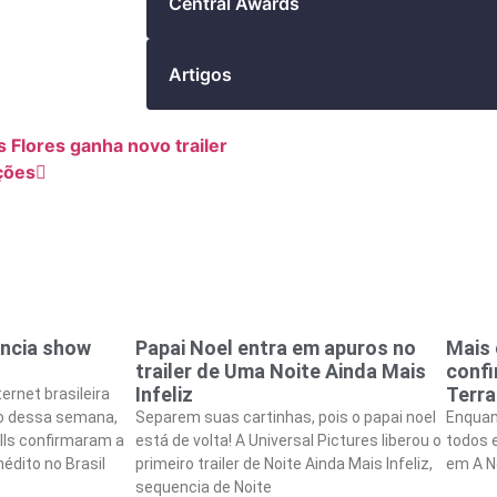
Central Awards
Artigos
 Flores ganha novo trailer
ções
uncia show
Papai Noel entra em apuros no
Mais 
trailer de Uma Noite Ainda Mais
confi
Infeliz
Terra
ernet brasileira
o dessa semana,
Separem suas cartinhas, pois o papai noel
Enquan
lls confirmaram a
está de volta! A Universal Pictures liberou o
todos 
édito no Brasil
primeiro trailer de Noite Ainda Mais Infeliz,
em A N
sequencia de Noite