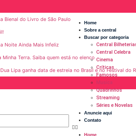
a Bienal do Livro de São Paulo
Home
Sobre a central
l!
Buscar por categoria
a Noite Ainda Mais Infeliz
Central Bilheteria
Central Celebra
 Minha Terra. Saiba quem está no elenco
Cinema
Críticas
a Lipa ganha data de estreia no Brasil e no Festival do R
Famosos
Musica
Quadrinhos
Streaming
Séries e Novelas
Anuncie aqui
Contato
Home