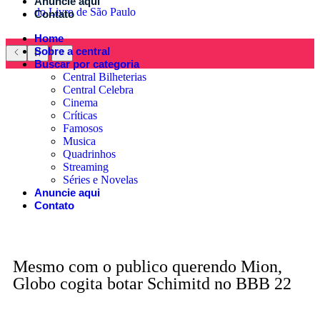
Anuncie aqui
do Livro de São Paulo
Contato
Home
Sobre a central
Buscar por categoria
Central Bilheterias
Central Celebra
Cinema
Críticas
Famosos
Musica
Quadrinhos
Streaming
Séries e Novelas
Anuncie aqui
Contato
Mesmo com o publico querendo Mion,
Globo cogita botar Schimitd no BBB 22