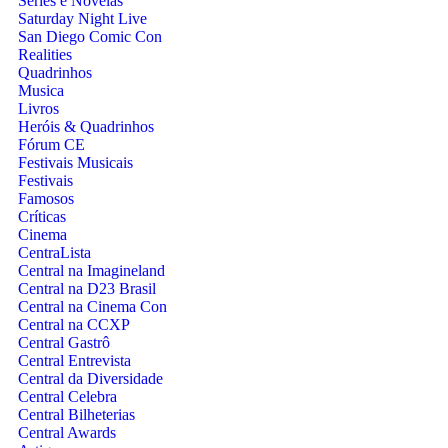
Séries e Novelas
Saturday Night Live
San Diego Comic Con
Realities
Quadrinhos
Musica
Livros
Heróis & Quadrinhos
Fórum CE
Festivais Musicais
Festivais
Famosos
Críticas
Cinema
CentraLista
Central na Imagineland
Central na D23 Brasil
Central na Cinema Con
Central na CCXP
Central Gastrô
Central Entrevista
Central da Diversidade
Central Celebra
Central Bilheterias
Central Awards