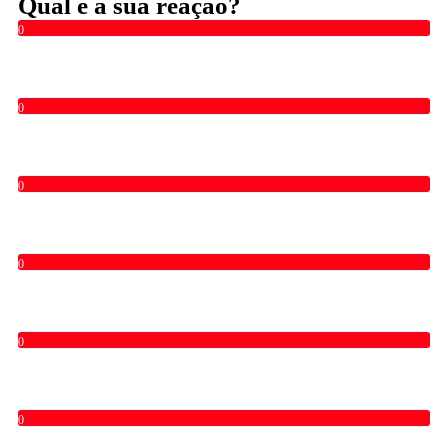
Qual é a sua reação?
0
0
0
0
0
0