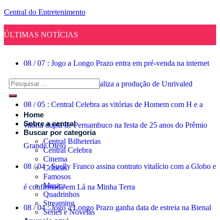
Central do Entretenimento
ÚLTIMAS NOTÍCIAS
08
/
07
:
Jogo a Longo Prazo entra em pré-venda na internet
08
/
06
:
Rachel Reid finaliza a produção de Unrivaled
08
/
05
:
Central Celebra as vitórias de Homem com H e a
Home
Sobre a central
vitória dupla de Pernambuco na festa de 25 anos do Prêmio
Buscar por categoria
Central Bilheterias
Grande Otelo
Central Celebra
Cinema
08
/
04
:
Suelly Franco assina contrato vitalício com a Globo e
Críticas
Famosos
Musica
é confirmada em Lá na Minha Terra
Quadrinhos
Streaming
08
/
04
:
Jogo a Longo Prazo ganha data de estreia na Bienal
Séries e Novelas