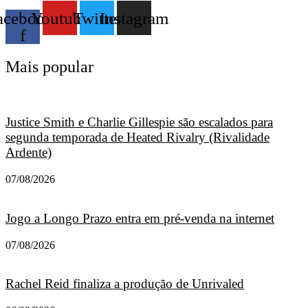
acebook-
Youtube
Twitter
Instagram
f
Mais popular
Justice Smith e Charlie Gillespie são escalados para
segunda temporada de Heated Rivalry (Rivalidade
Ardente)
07/08/2026
Jogo a Longo Prazo entra em pré-venda na internet
07/08/2026
Rachel Reid finaliza a produção de Unrivaled