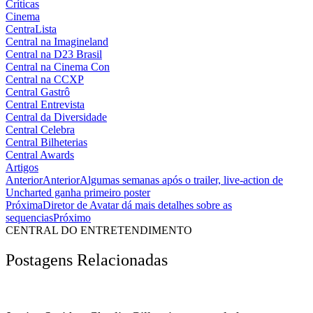
Críticas
Cinema
CentraLista
Central na Imagineland
Central na D23 Brasil
Central na Cinema Con
Central na CCXP
Central Gastrô
Central Entrevista
Central da Diversidade
Central Celebra
Central Bilheterias
Central Awards
Artigos
Anterior
Anterior
Algumas semanas após o trailer, live-action de
Uncharted ganha primeiro poster
Próxima
Diretor de Avatar dá mais detalhes sobre as
sequencias
Próximo
CENTRAL DO ENTRETENDIMENTO
Postagens Relacionadas