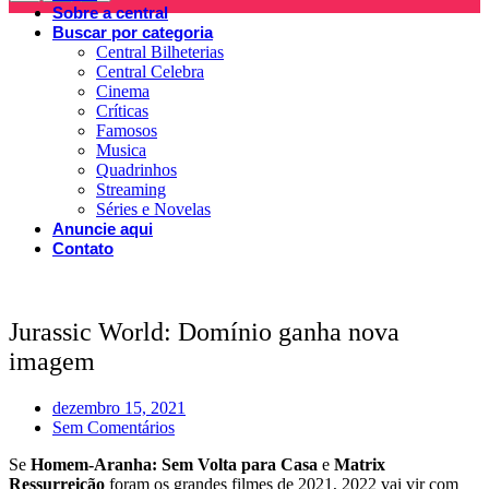
Sobre a central
Buscar por categoria
Central Bilheterias
Central Celebra
Cinema
Críticas
Famosos
Musica
Quadrinhos
Streaming
Séries e Novelas
Anuncie aqui
Contato
Jurassic World: Domínio ganha nova
imagem
dezembro 15, 2021
Sem Comentários
Se
Homem-Aranha: Sem Volta para Casa
e
Matrix
Ressurreição
foram os grandes filmes de 2021, 2022 vai vir com