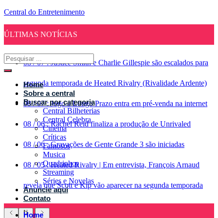
Central do Entretenimento
ÚLTIMAS NOTÍCIAS
08
/
07
:
Justice Smith e Charlie Gillespie são escalados para
segunda temporada de Heated Rivalry (Rivalidade Ardente)
Home
Sobre a central
Buscar por categoria
08
/
07
:
Jogo a Longo Prazo entra em pré-venda na internet
Central Bilheterias
Central Celebra
08
/
06
:
Rachel Reid finaliza a produção de Unrivaled
Cinema
Críticas
08
/
06
:
Gravações de Gente Grande 3 são iniciadas
Famosos
Musica
Quadrinhos
08
/
05
:
Heated Rivalry | Em entrevista, François Arnaud
Streaming
Séries e Novelas
revela que Scott e Kip vão aparecer na segunda temporada
Anuncie aqui
Contato
Home