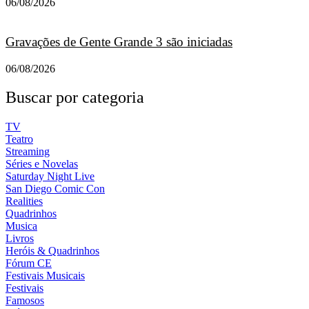
06/08/2026
Gravações de Gente Grande 3 são iniciadas
06/08/2026
Buscar por categoria
TV
Teatro
Streaming
Séries e Novelas
Saturday Night Live
San Diego Comic Con
Realities
Quadrinhos
Musica
Livros
Heróis & Quadrinhos
Fórum CE
Festivais Musicais
Festivais
Famosos