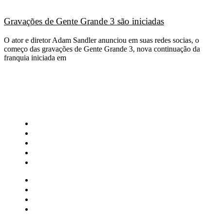
Gravações de Gente Grande 3 são iniciadas
O ator e diretor Adam Sandler anunciou em suas redes socias, o
começo das gravações de Gente Grande 3, nova continuação da
franquia iniciada em
CATEGORIAS
Central Bilheterias
Central Celebra
Cinema
Críticas
Famosos
Central Bilheterias
Central Celebra
Cinema
Críticas