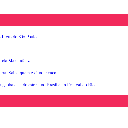
o Livro de São Paulo
inda Mais Infeliz
rra. Saiba quem está no elenco
anha data de estreia no Brasil e no Festival do Rio