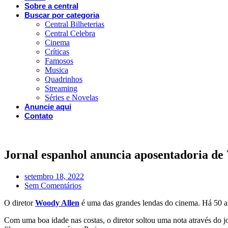
Sobre a central
Buscar por categoria
Central Bilheterias
Central Celebra
Cinema
Críticas
Famosos
Musica
Quadrinhos
Streaming
Séries e Novelas
Anuncie aqui
Contato
Jornal espanhol anuncia aposentadoria de
setembro 18, 2022
Sem Comentários
O diretor
Woody Allen
é uma das grandes lendas do cinema. Há 50 an
Com uma boa idade nas costas, o diretor soltou uma nota através do 