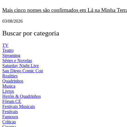
Mais cinco nomes são confirmados em Lá na Minha Terra
03/08/2026
Buscar por categoria
TV
Teatro
Streaming
Séries e Novelas
Saturday Night Live
San Diego Comic Con
Realities
Quadrinhos
Musica
Livros
Heróis & Quadrinhos
Fórum CE
Festivais Musicais
Festivais
Famosos
Críticas
Cinema