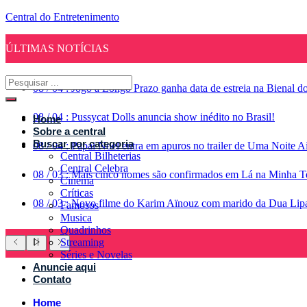
Central do Entretenimento
ÚLTIMAS NOTÍCIAS
08
/
04
:
Jogo a Longo Prazo ganha data de estreia na Bienal d
08
/
04
:
Pussycat Dolls anuncia show inédito no Brasil!
Home
Sobre a central
Buscar por categoria
08
/
04
:
Papai Noel entra em apuros no trailer de Uma Noite A
Central Bilheterias
Central Celebra
08
/
03
:
Mais cinco nomes são confirmados em Lá na Minha Te
Cinema
Críticas
08
/
03
:
Novo filme do Karim Aïnouz com marido da Dua Lipa g
Famosos
Musica
Quadrinhos
Streaming
Séries e Novelas
Anuncie aqui
Contato
Home