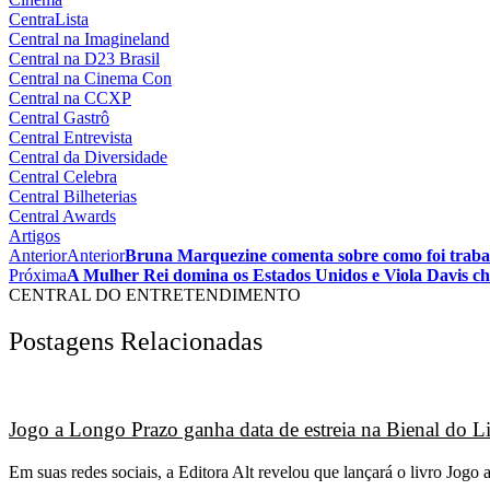
CentraLista
Central na Imagineland
Central na D23 Brasil
Central na Cinema Con
Central na CCXP
Central Gastrô
Central Entrevista
Central da Diversidade
Central Celebra
Central Bilheterias
Central Awards
Artigos
Anterior
Anterior
Bruna Marquezine comenta sobre como foi trabal
Próxima
A Mulher Rei domina os Estados Unidos e Viola Davis ch
CENTRAL DO ENTRETENDIMENTO
Postagens Relacionadas
Jogo a Longo Prazo ganha data de estreia na Bienal do L
Em suas redes sociais, a Editora Alt revelou que lançará o livro Jo