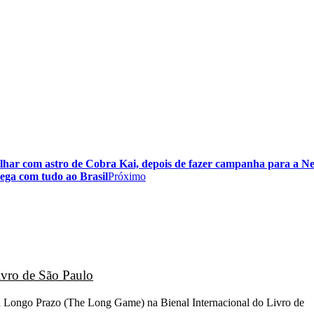
har com astro de Cobra Kai, depois de fazer campanha para a Net
ega com tudo ao Brasil
Próximo
ivro de São Paulo
go a Longo Prazo (The Long Game) na Bienal Internacional do Livro de