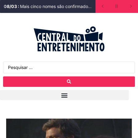
08
/
03
:
Mais cinco nomes são confirmados em Lá na Minha Terra. Saiba quem está no elenco