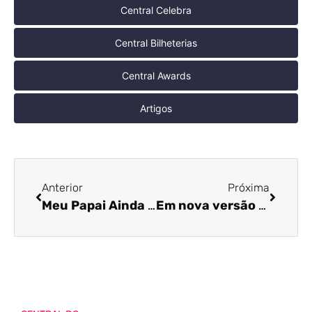
Central Celebra
Central Bilheterias
Central Awards
Artigos
Anterior
Próxima
Meu Papai Ainda é Noel ganha as primeiras imagens após lançamento do primeiro trailer
Em nova versão fora da Globo, série adaptada de Ligações Perigosas ganha primeiro trailer