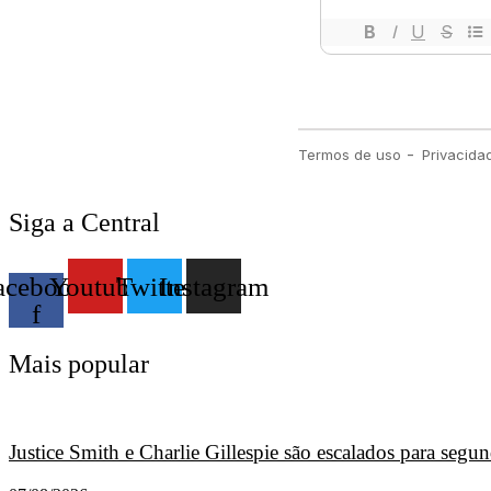
Siga a Central
acebook-
Youtube
Twitter
Instagram
f
Mais popular
Justice Smith e Charlie Gillespie são escalados para seg