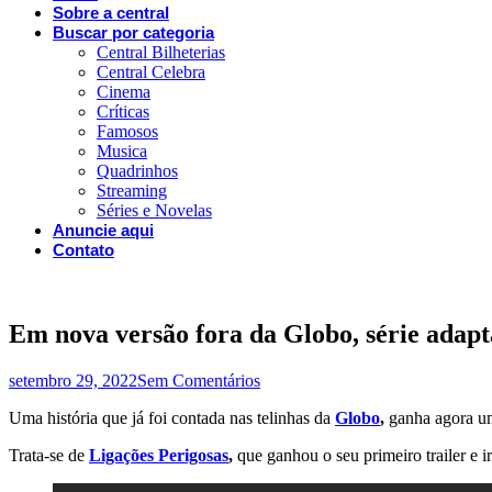
Sobre a central
Buscar por categoria
Central Bilheterias
Central Celebra
Cinema
Críticas
Famosos
Musica
Quadrinhos
Streaming
Séries e Novelas
Anuncie aqui
Contato
Em nova versão fora da Globo, série adapt
setembro 29, 2022
Sem Comentários
Uma história que já foi contada nas telinhas da
Globo
,
ganha agora 
Trata-se de
Ligações Perigosas
,
que ganhou o seu primeiro trailer e i