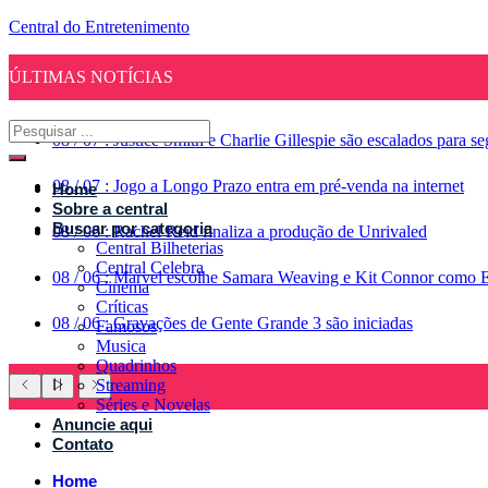
Central do Entretenimento
ÚLTIMAS NOTÍCIAS
08
/
07
:
Justice Smith e Charlie Gillespie são escalados para 
08
/
07
:
Jogo a Longo Prazo entra em pré-venda na internet
Home
Sobre a central
Buscar por categoria
08
/
06
:
Rachel Reid finaliza a produção de Unrivaled
Central Bilheterias
Central Celebra
08
/
06
:
Marvel escolhe Samara Weaving e Kit Connor como 
Cinema
Críticas
08
/
06
:
Gravações de Gente Grande 3 são iniciadas
Famosos
Musica
Quadrinhos
Streaming
Séries e Novelas
Anuncie aqui
Contato
Home