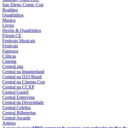
San Diego Comic Con
Realities
Quadrinhos
Musica
Livros
Heróis & Quadrinhos
Fórum CE
Festivais Musicais
Festivais
Famosos
Críticas
Cinema
CentraLista
Central na Imagineland
Central na D23 Brasil
Central na Cinema Con
Central na CCXP
Central Gastrô
Central Entrevista
Central da Diversidade
Central Celebra
Central Bilheterias
Central Awards
Artigos