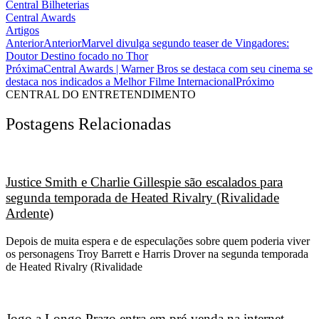
Central Bilheterias
Central Awards
Artigos
Anterior
Anterior
Marvel divulga segundo teaser de Vingadores:
Doutor Destino focado no Thor
Próxima
Central Awards | Warner Bros se destaca com seu cinema se
destaca nos indicados a Melhor Filme Internacional
Próximo
CENTRAL DO ENTRETENDIMENTO
Postagens Relacionadas
Justice Smith e Charlie Gillespie são escalados para
segunda temporada de Heated Rivalry (Rivalidade
Ardente)
Depois de muita espera e de especulações sobre quem poderia viver
os personagens Troy Barrett e Harris Drover na segunda temporada
de Heated Rivalry (Rivalidade
Jogo a Longo Prazo entra em pré-venda na internet