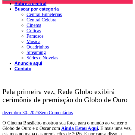
Sobre a central
Buscar por categoria
Central Bilheterias
Central Celebra
Cinema
Críticas
Famosos
Musica
Quadrinhos
Streaming
Séries e Novelas
Anuncie aqui
Contato
Pela primeira vez, Rede Globo exibirá
cerimônia de premiação do Globo de Ouro
dezembro 30, 2025
Sem Comentários
O Cinema Brasileiro mostrou sua força para o mundo ao vencer o
Globo de Ouro e o Oscar com
Ainda Estou Aqui
.
E mais uma vez,
estamos no mapa das premiações de 2026. E por causa disso, a