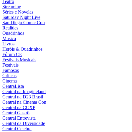
Teatro
Streaming
Séries e Novelas
Saturday Night Live
San Diego Comic Con
Realities
Quadrinhos
Musica
Livros
Heróis & Quadrinhos
Fórum CE
Festivais Musicais
Festivais
Famosos
Críticas
Cinema
CentraLista
Central na Imagineland
Central na D23 Brasil
Central na Cinema Con
Central na CCXP
Central Gastrô
Central Entrevista
Central da Diversidade
Central Celebra