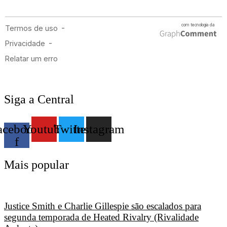
Siga a Central
acebook-
Youtube
Twitter
Instagram
f
Mais popular
Justice Smith e Charlie Gillespie são escalados para
segunda temporada de Heated Rivalry (Rivalidade