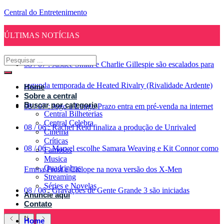
Central do Entretenimento
ÚLTIMAS NOTÍCIAS
08
/
07
:
Justice Smith e Charlie Gillespie são escalados para
segunda temporada de Heated Rivalry (Rivalidade Ardente)
Home
Sobre a central
Buscar por categoria
08
/
07
:
Jogo a Longo Prazo entra em pré-venda na internet
Central Bilheterias
Central Celebra
08
/
06
:
Rachel Reid finaliza a produção de Unrivaled
Cinema
Críticas
08
/
06
:
Marvel escolhe Samara Weaving e Kit Connor como
Famosos
Musica
Quadrinhos
Emma Frost e Ciclope na nova versão dos X-Men
Streaming
Séries e Novelas
08
/
06
:
Gravações de Gente Grande 3 são iniciadas
Anuncie aqui
Contato
Home