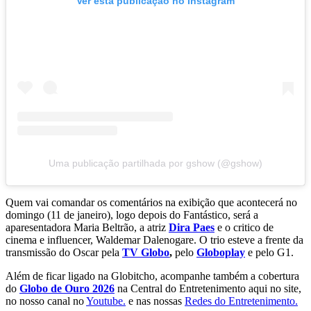
Ver esta publicação no Instagram
Uma publicação partilhada por gshow (@gshow)
Quem vai comandar os comentários na exibição que acontecerá no
domingo (11 de janeiro), logo depois do Fantástico, será a
aparesentadora Maria Beltrão, a atriz
Dira Paes
e o critico de
cinema e influencer, Waldemar Dalenogare. O trio esteve a frente da
transmissão do Oscar pela
TV Globo
,
pelo
Globoplay
e pelo G1.
Além de ficar ligado na Globitcho, acompanhe também a cobertura
do
Globo de Ouro 2026
na Central do Entretenimento aqui no site,
no nosso canal no
Youtube.
e nas nossas
Redes do Entretenimento.