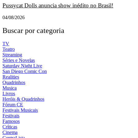
Pussycat Dolls anuncia show inédito no Brasil!
04/08/2026
Buscar por categoria
TV
Teatro
Streaming
Séries e Novelas
Saturday Night Live
San Diego Comic Con
Realities
Quadrinhos
Musica
Livros
Heróis & Quadrinhos
Fórum CE
Festivais Musicais
Festivais
Famosos
Críticas
Cinema
CentraLista