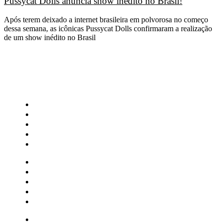
Pussycat Dolls anuncia show inédito no Brasil!
Após terem deixado a internet brasileira em polvorosa no começo
dessa semana, as icônicas Pussycat Dolls confirmaram a realização
de um show inédito no Brasil
CATEGORIAS
Central Bilheterias
Central Celebra
Cinema
Críticas
Famosos
Central Bilheterias
Central Celebra
Cinema
Críticas
Famosos
Musica