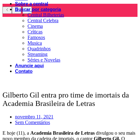
Sobre a central
Buscar por categoria
Central Bilheterias
Central Celebra
Cinema
Críticas
Famosos
Musica
Quadrinhos
Streaming
Séries e Novelas
Anuncie aqui
Contato
Gilberto Gil entra pro time de imortais da
Academia Brasileira de Letras
novembro 11, 2021
Sem Comentários
E hoje (11), a
Academia Brasileira de Letras
divulgou o seu mais
novo membro da cadeira de imortais, o cantor
Gilberto Gil.
O