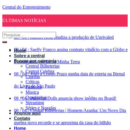
Central do Entretenimento
ÚLTIMAS NOTÍCIAS
08
/
06
:
Rachel Reid finaliza a produção de Unrivaled
08
/
04
:
Suelly Franco assina contrato vitalício com a Globo e
Home
Sobre a central
Buscar por categoria
é confirmada em Lá na Minha Terra
Central Bilheterias
Central Celebra
08
/
04
:
Jogo a Longo Prazo ganha data de estreia na Bienal
Cinema
Críticas
do Livro de São Paulo
Famosos
Musica
Quadrinhos
08
/
04
:
Pussycat Dolls anuncia show inédito no Brasil!
Streaming
Séries e Novelas
08
/
04
:
Central Bilheterias | Homem-Aranha: Um Novo Dia
Anuncie aqui
Contato
quebra novo recorde e se aproxima da casa do bilhão
Home