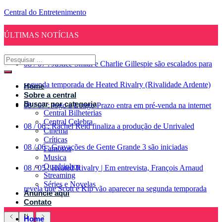
Central do Entretenimento
ÚLTIMAS NOTÍCIAS
08
/
07
:
Justice Smith e Charlie Gillespie são escalados para
segunda temporada de Heated Rivalry (Rivalidade Ardente)
Home
Sobre a central
Buscar por categoria
08
/
07
:
Jogo a Longo Prazo entra em pré-venda na internet
Central Bilheterias
Central Celebra
08
/
06
:
Rachel Reid finaliza a produção de Unrivaled
Cinema
Críticas
08
/
06
:
Gravações de Gente Grande 3 são iniciadas
Famosos
Musica
Quadrinhos
08
/
05
:
Heated Rivalry | Em entrevista, François Arnaud
Streaming
Séries e Novelas
revela que Scott e Kip vão aparecer na segunda temporada
Anuncie aqui
Contato
Home