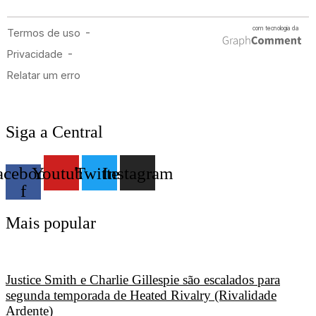
Siga a Central
acebook-
Youtube
Twitter
Instagram
f
Mais popular
Justice Smith e Charlie Gillespie são escalados para
segunda temporada de Heated Rivalry (Rivalidade
Ardente)