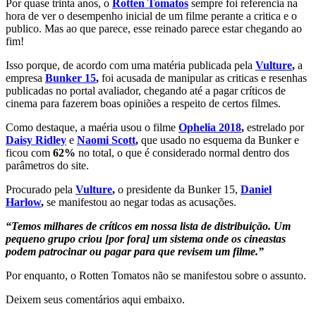
Por quase trinta anos, o
Rotten Tomatos
sempre foi referencia na
hora de ver o desempenho inicial de um filme perante a critica e o
publico. Mas ao que parece, esse reinado parece estar chegando ao
fim!
Isso porque, de acordo com uma matéria publicada pela
Vulture
,
a
empresa
Bunker 15
,
foi acusada de manipular as criticas e resenhas
publicadas no portal avaliador, chegando até a pagar críticos de
cinema para fazerem boas opiniões a respeito de certos filmes.
Como destaque, a maéria usou o filme
Ophelia 2018
,
estrelado por
Daisy Ridley
e
Naomi Scott
,
que usado no esquema da Bunker e
ficou com
62%
no total, o que é considerado normal dentro dos
parâmetros do site.
Procurado pela
Vulture
,
o presidente da Bunker 15,
Daniel
Harlow
,
se manifestou ao negar todas as acusações.
“Temos milhares de críticos em nossa lista de distribuição. Um
pequeno grupo criou [por fora] um sistema onde os cineastas
podem patrocinar ou pagar para que revisem um filme.”
Por enquanto, o Rotten Tomatos não se manifestou sobre o assunto.
Deixem seus comentários aqui embaixo.