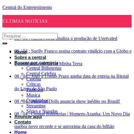
Central do Entretenimento
ÚLTIMAS NOTÍCIAS
08
/
06
:
Rachel Reid finaliza a produção de Unrivaled
08
/
04
:
Suelly Franco assina contrato vitalício com a Globo e
Home
Sobre a central
Buscar por categoria
é confirmada em Lá na Minha Terra
Central Bilheterias
Central Celebra
08
/
04
:
Jogo a Longo Prazo ganha data de estreia na Bienal
Cinema
Críticas
do Livro de São Paulo
Famosos
Musica
Quadrinhos
08
/
04
:
Pussycat Dolls anuncia show inédito no Brasil!
Streaming
Séries e Novelas
08
/
04
:
Central Bilheterias | Homem-Aranha: Um Novo Dia
Anuncie aqui
Contato
quebra novo recorde e se aproxima da casa do bilhão
Home