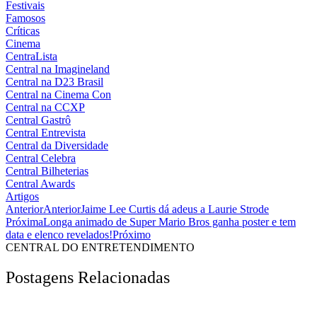
Festivais
Famosos
Críticas
Cinema
CentraLista
Central na Imagineland
Central na D23 Brasil
Central na Cinema Con
Central na CCXP
Central Gastrô
Central Entrevista
Central da Diversidade
Central Celebra
Central Bilheterias
Central Awards
Artigos
Anterior
Anterior
Jaime Lee Curtis dá adeus a Laurie Strode
Próxima
Longa animado de Super Mario Bros ganha poster e tem
data e elenco revelados!
Próximo
CENTRAL DO ENTRETENDIMENTO
Postagens Relacionadas