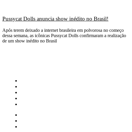
Pussycat Dolls anuncia show inédito no Brasil!
Após terem deixado a internet brasileira em polvorosa no começo
dessa semana, as icônicas Pussycat Dolls confirmaram a realização
de um show inédito no Brasil
CATEGORIAS
Central Bilheterias
Central Celebra
Cinema
Críticas
Famosos
Central Bilheterias
Central Celebra
Cinema