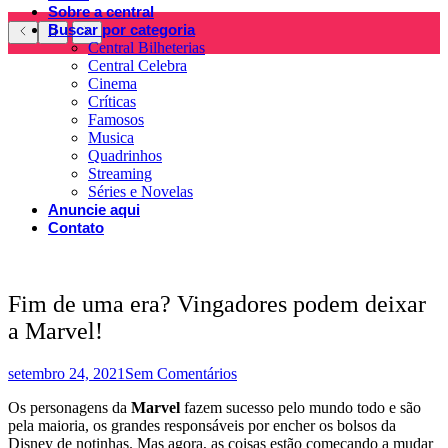
Sobre a central
Buscar por categoria
Central Bilheterias
Central Celebra
Cinema
Críticas
Famosos
Musica
Quadrinhos
Streaming
Séries e Novelas
Anuncie aqui
Contato
Fim de uma era? Vingadores podem deixar
a Marvel!
setembro 24, 2021
Sem Comentários
Os personagens da
Marvel
fazem sucesso pelo mundo todo e são
pela maioria, os grandes responsáveis por encher os bolsos da
Disney de notinhas. Mas agora, as coisas estão começando a mudar