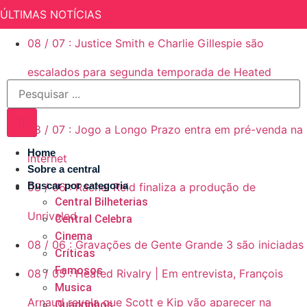
ÚLTIMAS NOTÍCIAS
08
/
07
:
Justice Smith e Charlie Gillespie são
escalados para segunda temporada de Heated
Rivalry (Rivalidade Ardente)
08
/
07
:
Jogo a Longo Prazo entra em pré-venda na
Home
internet
Sobre a central
Buscar por categoria
08
/
06
:
Rachel Reid finaliza a produção de
Central Bilheterias
Unrivaled
Central Celebra
Cinema
08
/
06
:
Gravações de Gente Grande 3 são iniciadas
Críticas
Famosos
08
/
05
:
Heated Rivalry | Em entrevista, François
Musica
Arnaud revela que Scott e Kip vão aparecer na
Quadrinhos