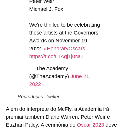
Peter Weir
Michael J. Fox
We're thrilled to be celebrating
these artists at the Governors
Awards on November 19,
2022.
#HonoraryOscars
https://t.co/LTAgj1j0NU
— The Academy
(@TheAcademy)
June 21,
2022
Reprodução: Twitter
Além do interprete do McFly, a Academia irá
premiar também
Diane Warren,
Peter Weir e
Euzhan Palcy.
A cerimônia do
Oscar 2023
deve