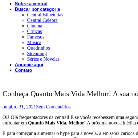
Sobre a central
Buscar por categoria
Central Bilheterias
Central Celebra
Cinema
Críticas
Famosos
Musica
Quadrinhos
Streaming
Séries e Novelas
Anuncie aqui
Contato
Conheça Quanto Mais Vida Melhor! A sua no
outubro 31, 2021
Sem Comentários
Olá Olá frequentadores da central! E se vocês recebessem uma segund
enfrentar em
Quanto Mais Vida, Melhor!
A próxima novela inédita
E para começar a aumentar o hype para a novela, a emissora carioca 