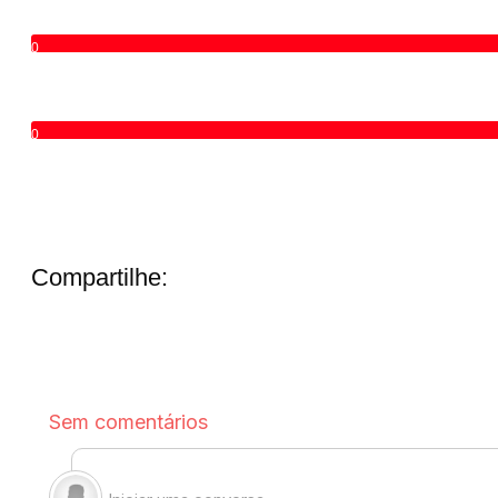
0
0
Compartilhe: