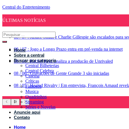
Central do Entretenimento
ÚLTIMAS NOTÍCIAS
08
/
07
:
Justice Smith e Charlie Gillespie são escalados para 
08
/
07
:
Jogo a Longo Prazo entra em pré-venda na internet
Home
Sobre a central
Buscar por categoria
08
/
06
:
Rachel Reid finaliza a produção de Unrivaled
Central Bilheterias
Central Celebra
08
/
06
:
Gravações de Gente Grande 3 são iniciadas
Cinema
Críticas
08
/
05
:
Heated Rivalry | Em entrevista, François Arnaud reve
Famosos
Musica
Quadrinhos
Streaming
Séries e Novelas
Anuncie aqui
Contato
Home