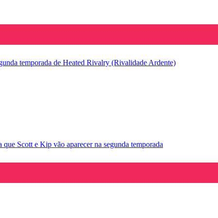
segunda temporada de Heated Rivalry (Rivalidade Ardente)
la que Scott e Kip vão aparecer na segunda temporada