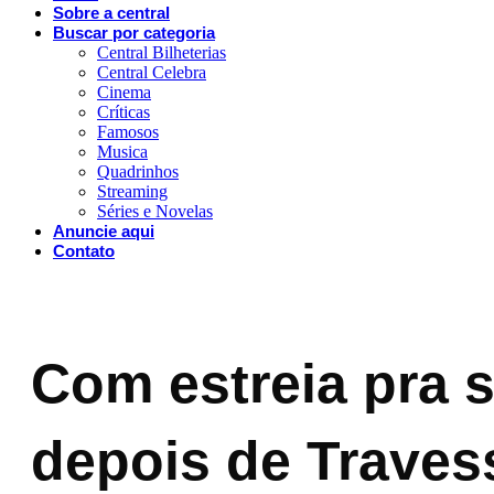
Sobre a central
Buscar por categoria
Central Bilheterias
Central Celebra
Cinema
Críticas
Famosos
Musica
Quadrinhos
Streaming
Séries e Novelas
Anuncie aqui
Contato
Com estreia pra s
depois de Traves