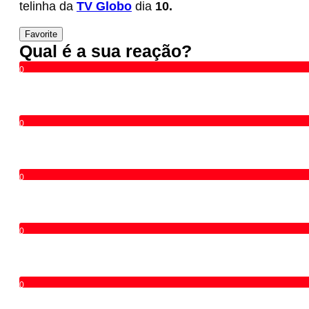
telinha da
TV Globo
dia
10.
Favorite
Qual é a sua reação?
0
0
0
0
0