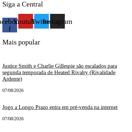
Siga a Central
acebook-
Youtube
Twitter
Instagram
f
Mais popular
Justice Smith e Charlie Gillespie são escalados para
segunda temporada de Heated Rivalry (Rivalidade
Ardente)
07/08/2026
Jogo a Longo Prazo entra em pré-venda na internet
07/08/2026