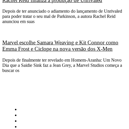
Rachel Reid finaliza a produção de Unrivaled
Depois de ter anunciado o adiamento do lançamento de Unrivaled
para poder tratar o seu mal de Parkinson, a autora Rachel Reid
anunciou em suas
Marvel escolhe Samara Weaving e Kit Connor como
Emma Frost e Ciclope na nova versão dos X-Men
Depois de finalmente ter revelado em Homem-Aranha: Um Novo
Dia que a Saidie Sink faz a Jean Grey, a Marvel Studios começa a
buscar os
CATEGORIAS
Central Bilheterias
Central Celebra
Cinema
Críticas