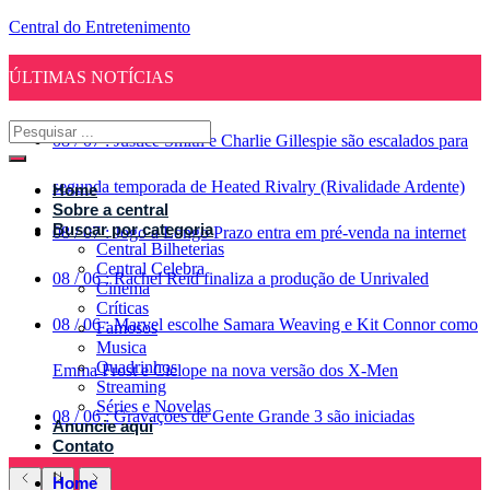
Central do Entretenimento
ÚLTIMAS NOTÍCIAS
08
/
07
:
Justice Smith e Charlie Gillespie são escalados para
segunda temporada de Heated Rivalry (Rivalidade Ardente)
Home
Sobre a central
Buscar por categoria
08
/
07
:
Jogo a Longo Prazo entra em pré-venda na internet
Central Bilheterias
Central Celebra
08
/
06
:
Rachel Reid finaliza a produção de Unrivaled
Cinema
Críticas
08
/
06
:
Marvel escolhe Samara Weaving e Kit Connor como
Famosos
Musica
Quadrinhos
Emma Frost e Ciclope na nova versão dos X-Men
Streaming
Séries e Novelas
08
/
06
:
Gravações de Gente Grande 3 são iniciadas
Anuncie aqui
Contato
Home