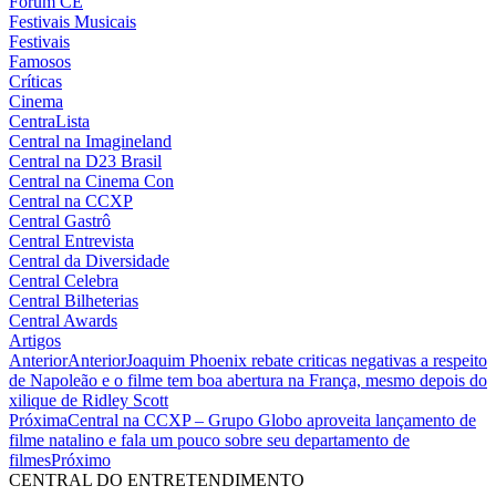
Fórum CE
Festivais Musicais
Festivais
Famosos
Críticas
Cinema
CentraLista
Central na Imagineland
Central na D23 Brasil
Central na Cinema Con
Central na CCXP
Central Gastrô
Central Entrevista
Central da Diversidade
Central Celebra
Central Bilheterias
Central Awards
Artigos
Anterior
Anterior
Joaquim Phoenix rebate criticas negativas a respeito
de Napoleão e o filme tem boa abertura na França, mesmo depois do
xilique de Ridley Scott
Próxima
Central na CCXP – Grupo Globo aproveita lançamento de
filme natalino e fala um pouco sobre seu departamento de
filmes
Próximo
CENTRAL DO ENTRETENDIMENTO