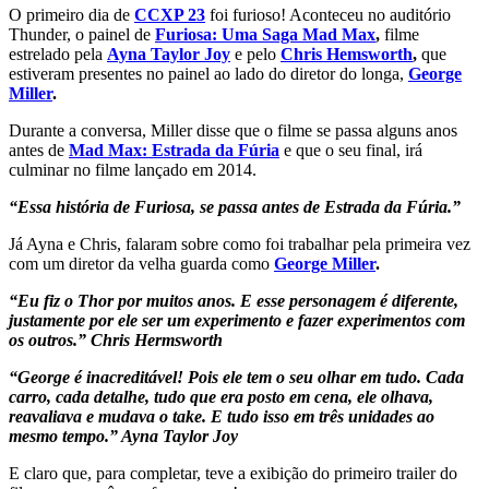
O primeiro dia de
CCXP 23
foi furioso! Aconteceu no auditório
Thunder, o painel de
Furiosa: Uma Saga Mad Max
,
filme
estrelado pela
Ayna Taylor Joy
e pelo
Chris Hemsworth
,
que
estiveram presentes no painel ao lado do diretor do longa,
George
Miller
.
Durante a conversa, Miller disse que o filme se passa alguns anos
antes de
Mad Max: Estrada da Fúria
e que o seu final, irá
culminar no filme lançado em 2014.
“Essa história de Furiosa, se passa antes de Estrada da Fúria.”
Já Ayna e Chris, falaram sobre como foi trabalhar pela primeira vez
com um diretor da velha guarda como
George Miller
.
“Eu fiz o Thor por muitos anos. E esse personagem é diferente,
justamente por ele ser um experimento e fazer experimentos com
os outros.”
Chris Hermsworth
“George é inacreditável! Pois ele tem o seu olhar em tudo. Cada
carro, cada detalhe, tudo que era posto em cena, ele olhava,
reavaliava e mudava o take. E tudo isso em três unidades ao
mesmo tempo.”
Ayna Taylor Joy
E claro que, para completar, teve a exibição do primeiro trailer do