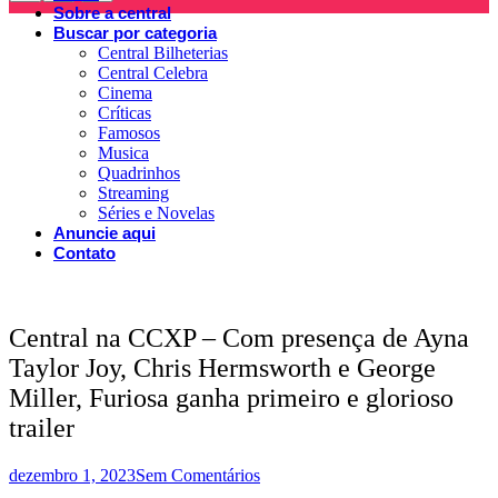
Sobre a central
Buscar por categoria
Central Bilheterias
Central Celebra
Cinema
Críticas
Famosos
Musica
Quadrinhos
Streaming
Séries e Novelas
Anuncie aqui
Contato
Central na CCXP – Com presença de Ayna
Taylor Joy, Chris Hermsworth e George
Miller, Furiosa ganha primeiro e glorioso
trailer
dezembro 1, 2023
Sem Comentários