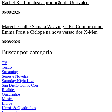
Rachel Reid finaliza a produção de Unrivaled
06/08/2026
Marvel escolhe Samara Weaving e Kit Connor como
Emma Frost e Ciclope na nova versão dos X-Men
06/08/2026
Buscar por categoria
TV
Teatro
Streaming
Séries e Novelas
Saturday Night Live
San Diego Comic Con
Realities
Quadrinhos
Musica
Livros
Heróis & Quadrinhos