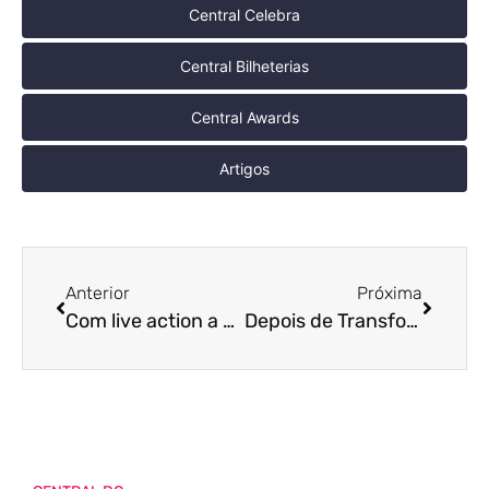
Central Celebra
Central Bilheterias
Central Awards
Artigos
Anterior
Próxima
Com live action a caminho, criador de Cavaleiros do Zodíaco dá sua opinião a respeito do filme
Depois de Transformers: O Despertar das Feras, Anthony Ramos é escalado para Twisters, a sequência de Twister