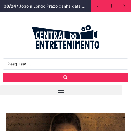
08
/
04
:
Jogo a Longo Prazo ganha data de estreia na Bienal do Livro de São Paulo