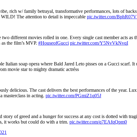
 rich w/ family betrayal, transformative performances, lots of backstab
is WILD! The attention to detail is impeccable
pic.twitter.com/BphR07
 two different movies rolled in one. Every single cast member acts as t
 as the film’s MVP.
#HouseofGucci
pic.twitter.com/Y5NvVkNvqI
 Italian soap opera where Bald Jared Leto pisses on a Gucci scarf. It ul
rom movie star to mighty dramatic actréss
rously delicious. The cast delivers the best performances of the year.
a masterclass in acting.
pic.twitter.com/PGmiZ1q05J
d story of greed and a hunger for success at any cost is dotted with trag
, it works but could do with a trim.
pic.twitter.com/q7EAfqQpm0
021