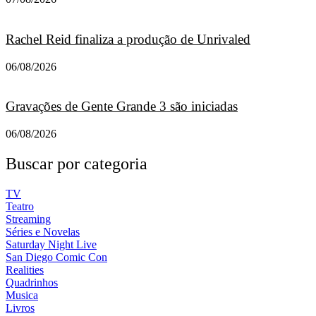
Rachel Reid finaliza a produção de Unrivaled
06/08/2026
Gravações de Gente Grande 3 são iniciadas
06/08/2026
Buscar por categoria
TV
Teatro
Streaming
Séries e Novelas
Saturday Night Live
San Diego Comic Con
Realities
Quadrinhos
Musica
Livros