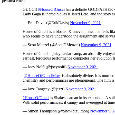
péssima edição.
GUCCI!
#HouseOfGucci
has a definite GODFATHER vibe,
Lady Gaga is incredible, as is Jared Leto, and the story 
— Erik Davis (@ErikDavis)
November 9, 2021
House of Gucci is a bloated & uneven mess that feels like
who seems to have understood the assignment and serves
— Scott Menzel (@ScottDMenzel)
November 9, 2021
House of Gucci = juicy caviar camp, an absurdly enjoyable
earnest, ferocious performance completes her evolution f
— Joey Nolfi (@joeynolfi)
November 9, 2021
.
@HouseOfGucciMov
is absolutely divine. It is murde
chemistry and performances are phenomenal. The film is 
— Jazz Tangcay (@jazzt)
November 9, 2021
#HouseOfGucci
is Shakespearean in its execution. A soli
With solid performances, if campy and overegged at times
— Simon Thompson (@ShowbizSimon)
November 9, 2