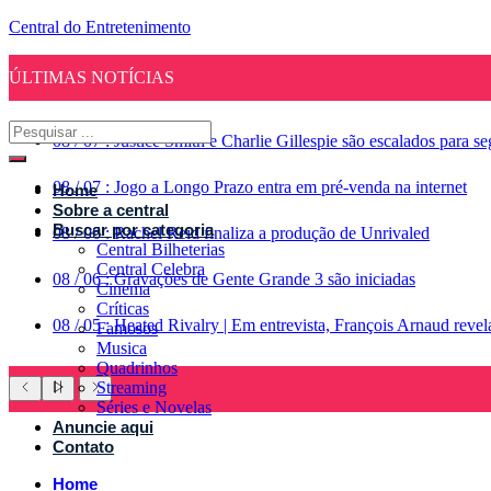
Central do Entretenimento
ÚLTIMAS NOTÍCIAS
08
/
07
:
Justice Smith e Charlie Gillespie são escalados para 
08
/
07
:
Jogo a Longo Prazo entra em pré-venda na internet
Home
Sobre a central
Buscar por categoria
08
/
06
:
Rachel Reid finaliza a produção de Unrivaled
Central Bilheterias
Central Celebra
08
/
06
:
Gravações de Gente Grande 3 são iniciadas
Cinema
Críticas
08
/
05
:
Heated Rivalry | Em entrevista, François Arnaud reve
Famosos
Musica
Quadrinhos
Streaming
Séries e Novelas
Anuncie aqui
Contato
Home