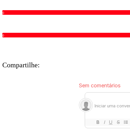
0
0
Compartilhe: