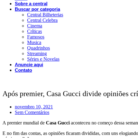
Sobre a central
Buscar por categoria
Central Bilheterias
Central Celebra
Cinema
Críticas
Famosos
Musica
Quadrinhos
Streaming
Séries e Novelas
Anuncie aqui
Contato
Após premier, Casa Gucci divide opiniões crí
novembro 10, 2021
Sem Comentários
A premier mundial de
Casa Gucci
aconteceu no começo dessa semana e
E no fim das contas, as opiniões ficaram divididas, com uns elogian