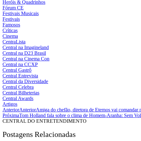
Heróis & Quadrinhos
Fórum CE
Festivais Musicais
Festivais
Famosos
Críticas
Cinema
CentraLista
Central na Imagineland
Central na D23 Brasil
Central na Cinema Con
Central na CCXP
Central Gastrô
Central Entrevista
Central da Diversidade
Central Celebra
Central Bilheterias
Central Awards
Artigos
Anterior
Anterior
Amiga do chefão, diretora de Eternos vai comandar 
Próxima
Tom Holland fala sobre o clima de Homem-Aranha: Sem Volt
CENTRAL DO ENTRETENDIMENTO
Postagens Relacionadas