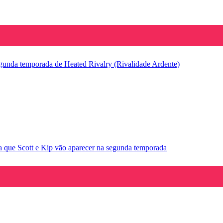
segunda temporada de Heated Rivalry (Rivalidade Ardente)
la que Scott e Kip vão aparecer na segunda temporada