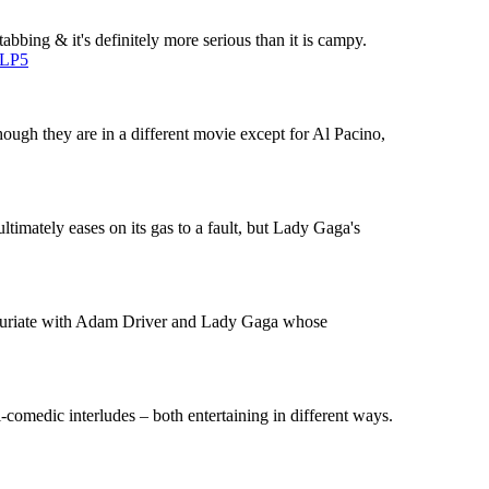
bing & it's definitely more serious than it is campy.
VLP5
hough they are in a different movie except for Al Pacino,
timately eases on its gas to a fault, but Lady Gaga's
 Luxuriate with Adam Driver and Lady Gaga whose
i-comedic interludes – both entertaining in different ways.