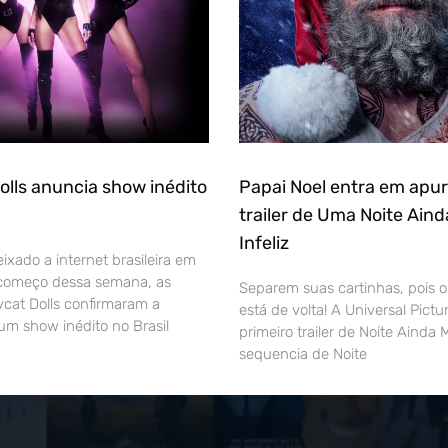
olls anuncia show inédito
Papai Noel entra em apu
trailer de Uma Noite Aind
Infeliz
xado a internet brasileira em
 começo dessa semana, as
Separem suas cartinhas, pois o
ycat Dolls confirmaram a
está de volta! A Universal Pictu
um show inédito no Brasil
primeiro trailer de Noite Ainda M
sequencia de Noite