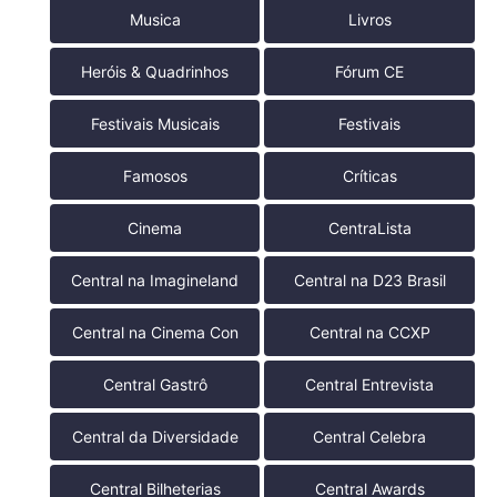
Musica
Livros
Heróis & Quadrinhos
Fórum CE
Festivais Musicais
Festivais
Famosos
Críticas
Cinema
CentraLista
Central na Imagineland
Central na D23 Brasil
Central na Cinema Con
Central na CCXP
Central Gastrô
Central Entrevista
Central da Diversidade
Central Celebra
Central Bilheterias
Central Awards