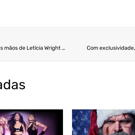
Produção de Pantera Negra 2 começa a sofrer nas mãos de Letícia Wright e fãs já cobram posição da Marvel
Com exclusividade
adas