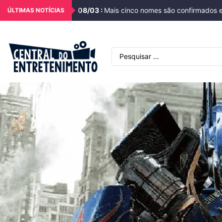
08
/
03
:
Mais cinco nomes são confirmados e
ÚLTIMAS NOTÍCIAS