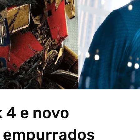
k 4 e novo
o empurrados