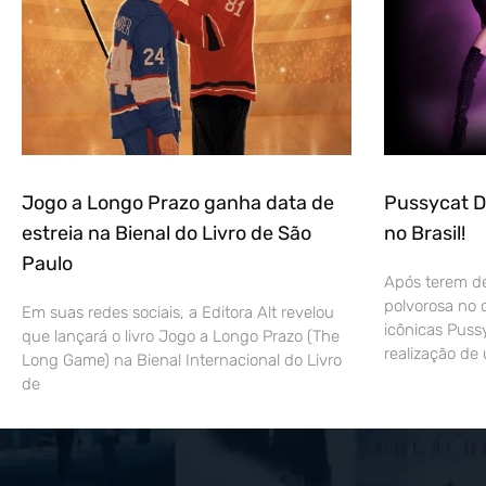
Jogo a Longo Prazo ganha data de
Pussycat D
estreia na Bienal do Livro de São
no Brasil!
Paulo
Após terem dei
polvorosa no
Em suas redes sociais, a Editora Alt revelou
icônicas Puss
que lançará o livro Jogo a Longo Prazo (The
realização de 
Long Game) na Bienal Internacional do Livro
de