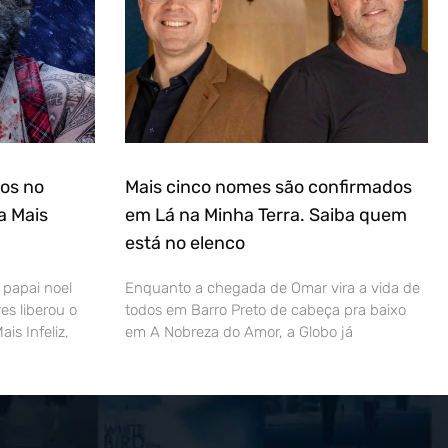
ros no
Mais cinco nomes são confirmados
a Mais
em Lá na Minha Terra. Saiba quem
está no elenco
 papai noel
Enquanto a chegada de Omar vira a vida de
res liberou o
todos em Barro Preto de cabeça pra baixo
ais Infeliz,
em A Nobreza do Amor, a Globo já