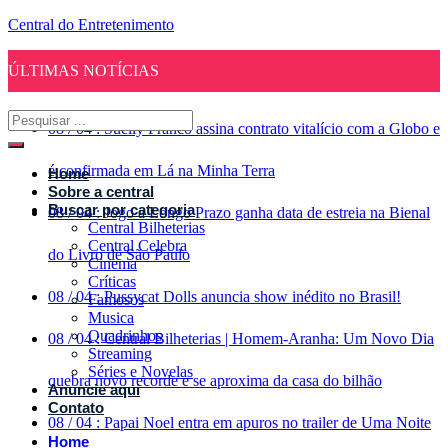
Central do Entretenimento
ÚLTIMAS NOTÍCIAS
08
/
04
:
Suelly Franco assina contrato vitalício com a Globo e
é confirmada em Lá na Minha Terra
Home
Sobre a central
Buscar por categoria
08
/
04
:
Jogo a Longo Prazo ganha data de estreia na Bienal
Central Bilheterias
Central Celebra
do Livro de São Paulo
Cinema
Críticas
08
/
04
:
Pussycat Dolls anuncia show inédito no Brasil!
Famosos
Musica
Quadrinhos
08
/
04
:
Central Bilheterias | Homem-Aranha: Um Novo Dia
Streaming
Séries e Novelas
quebra novo recorde e se aproxima da casa do bilhão
Anuncie aqui
Contato
08
/
04
:
Papai Noel entra em apuros no trailer de Uma Noite
Home