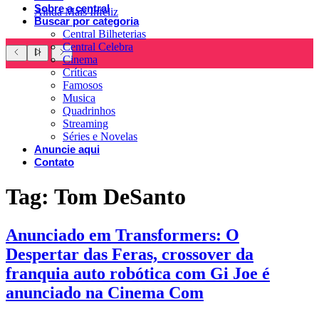
Sobre a central
Ainda Mais Infeliz
Buscar por categoria
Central Bilheterias
Central Celebra
Cinema
Críticas
Famosos
Musica
Quadrinhos
Streaming
Séries e Novelas
Anuncie aqui
Contato
Tag:
Tom DeSanto
Anunciado em Transformers: O
Despertar das Feras, crossover da
franquia auto robótica com Gi Joe é
anunciado na Cinema Com