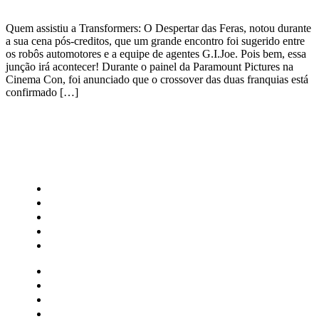
Quem assistiu a Transformers: O Despertar das Feras, notou durante
a sua cena pós-creditos, que um grande encontro foi sugerido entre
os robôs automotores e a equipe de agentes G.I.Joe. Pois bem, essa
junção irá acontecer! Durante o painel da Paramount Pictures na
Cinema Con, foi anunciado que o crossover das duas franquias está
confirmado […]
CATEGORIAS
Central Bilheterias
Central Celebra
Cinema
Críticas
Famosos
Central Bilheterias
Central Celebra
Cinema
Críticas