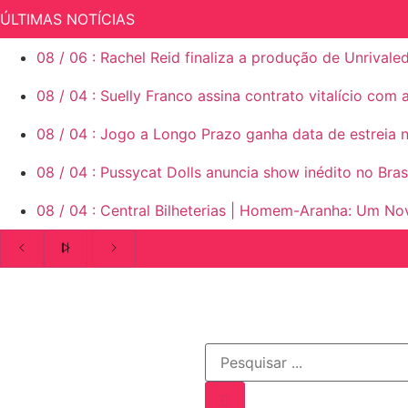
ÚLTIMAS NOTÍCIAS
08
/
06
:
Rachel Reid finaliza a produção de Unrivale
08
/
04
:
Suelly Franco assina contrato vitalício com
08
/
04
:
Jogo a Longo Prazo ganha data de estreia n
08
/
04
:
Pussycat Dolls anuncia show inédito no Brasi
08
/
04
:
Central Bilheterias | Homem-Aranha: Um No