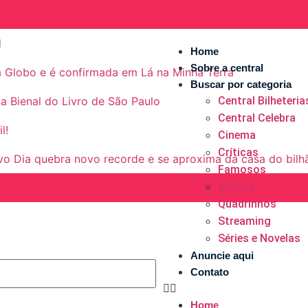
d
Home
Sobre a central
 a Globo e é confirmada em Lá na Minha Terra
Buscar por categoria
a Bienal do Livro de São Paulo
Central Bilheteria
Central Celebra
l!
Cinema
Críticas
vo Dia quebra novo recorde e se aproxima da casa do bilh
Famosos
Musica
Quadrinhos
Streaming
Séries e Novelas
Anuncie aqui
Contato
Home