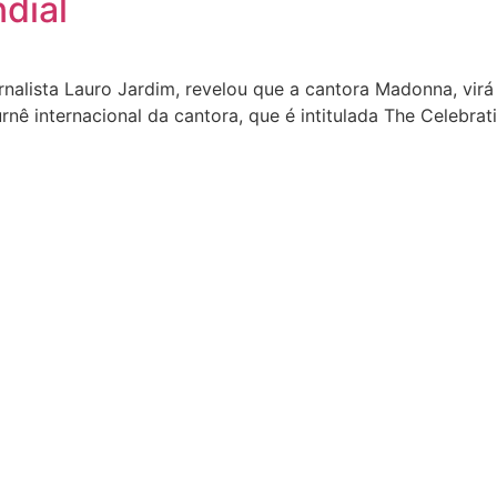
dial
rnalista Lauro Jardim, revelou que a cantora Madonna, virá 
nê internacional da cantora, que é intitulada The Celebrati
MAIS VISTAS
s
ovelas
s
ovelas