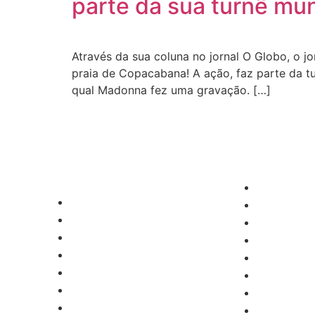
parte da sua turnê mun
Através da sua coluna no jornal O Globo, o jo
praia de Copacabana! A ação, faz parte da tur
qual Madonna fez uma gravação. […]
CATEGORIAS
Musica
Central Bilheterias
Quadrinho
Central Celebra
Streaming
Cinema
Séries e N
Críticas
Musica
Famosos
Quadrinho
Central Bilheterias
Streaming
Central Celebra
Séries e N