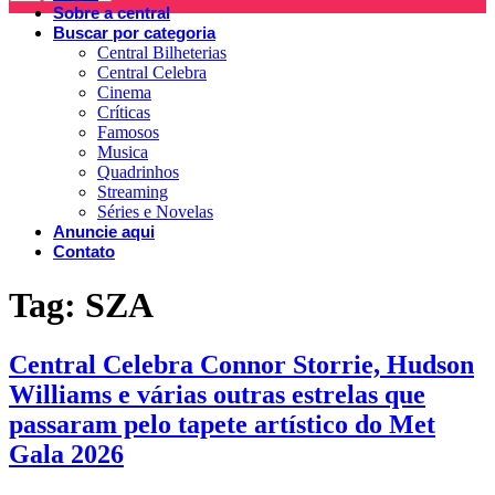
Sobre a central
Buscar por categoria
Central Bilheterias
Central Celebra
Cinema
Críticas
Famosos
Musica
Quadrinhos
Streaming
Séries e Novelas
Anuncie aqui
Contato
Tag:
SZA
Central Celebra Connor Storrie, Hudson
Williams e várias outras estrelas que
passaram pelo tapete artístico do Met
Gala 2026