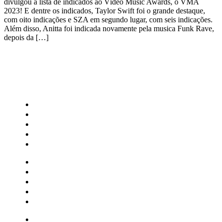
divulgou a lista de indicados ao Vídeo Music Awards, o VMA
2023! E dentre os indicados, Taylor Swift foi o grande destaque,
com oito indicações e SZA em segundo lugar, com seis indicações.
Além disso, Anitta foi indicada novamente pela musica Funk Rave,
depois da […]
CATEGORIAS
Central Bilheterias
Central Celebra
Cinema
Críticas
Famosos
Central Bilheterias
Central Celebra
Cinema
Críticas
Famosos
Musica