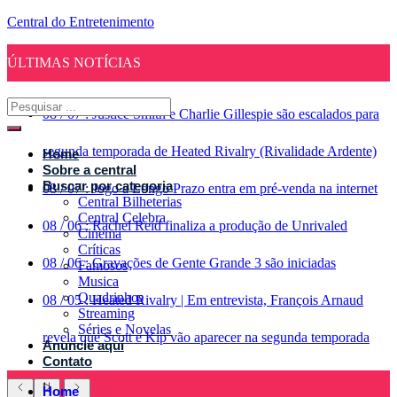
Central do Entretenimento
ÚLTIMAS NOTÍCIAS
08
/
07
:
Justice Smith e Charlie Gillespie são escalados para
segunda temporada de Heated Rivalry (Rivalidade Ardente)
Home
Sobre a central
Buscar por categoria
08
/
07
:
Jogo a Longo Prazo entra em pré-venda na internet
Central Bilheterias
Central Celebra
08
/
06
:
Rachel Reid finaliza a produção de Unrivaled
Cinema
Críticas
08
/
06
:
Gravações de Gente Grande 3 são iniciadas
Famosos
Musica
Quadrinhos
08
/
05
:
Heated Rivalry | Em entrevista, François Arnaud
Streaming
Séries e Novelas
revela que Scott e Kip vão aparecer na segunda temporada
Anuncie aqui
Contato
Home