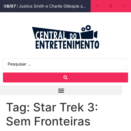
08
/
07
:
Justice Smith e Charlie Gillespie são escalados para segunda temporada de Heated Rivalry (Rivalidade Ardente)
Tag:
Star Trek 3:
Sem Fronteiras