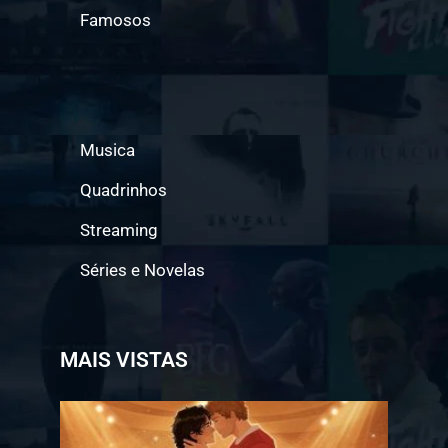
Famosos
Musica
Quadrinhos
Streaming
Séries e Novelas
MAIS VISTAS
Jogo a
Longo
Prazo