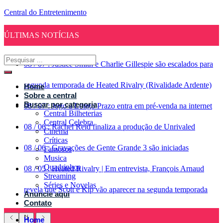
Central do Entretenimento
ÚLTIMAS NOTÍCIAS
08
/
07
:
Justice Smith e Charlie Gillespie são escalados para
segunda temporada de Heated Rivalry (Rivalidade Ardente)
Home
Sobre a central
Buscar por categoria
08
/
07
:
Jogo a Longo Prazo entra em pré-venda na internet
Central Bilheterias
Central Celebra
08
/
06
:
Rachel Reid finaliza a produção de Unrivaled
Cinema
Críticas
08
/
06
:
Gravações de Gente Grande 3 são iniciadas
Famosos
Musica
Quadrinhos
08
/
05
:
Heated Rivalry | Em entrevista, François Arnaud
Streaming
Séries e Novelas
revela que Scott e Kip vão aparecer na segunda temporada
Anuncie aqui
Contato
Home