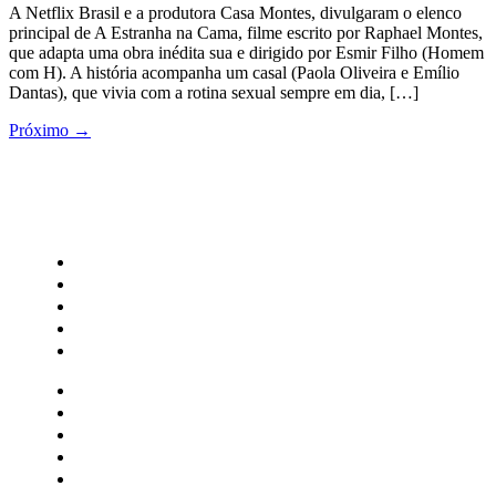
A Netflix Brasil e a produtora Casa Montes, divulgaram o elenco
principal de A Estranha na Cama, filme escrito por Raphael Montes,
que adapta uma obra inédita sua e dirigido por Esmir Filho (Homem
com H). A história acompanha um casal (Paola Oliveira e Emílio
Dantas), que vivia com a rotina sexual sempre em dia, […]
Próximo
→
CATEGORIAS
Central Bilheterias
Central Celebra
Cinema
Críticas
Famosos
Central Bilheterias
Central Celebra
Cinema
Críticas
Famosos