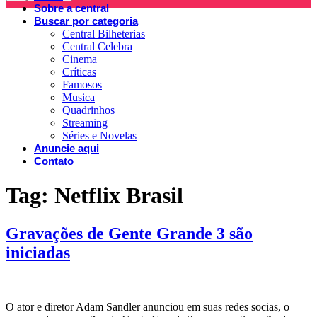
Sobre a central
Buscar por categoria
Central Bilheterias
Central Celebra
Cinema
Críticas
Famosos
Musica
Quadrinhos
Streaming
Séries e Novelas
Anuncie aqui
Contato
Tag:
Netflix Brasil
Gravações de Gente Grande 3 são
iniciadas
O ator e diretor Adam Sandler anunciou em suas redes socias, o