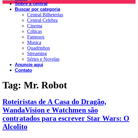
Sobre a central
Buscar por categoria
Central Bilheterias
Central Celebra
Cinema
Críticas
Famosos
Musica
Quadrinhos
Streaming
Séries e Novelas
Anuncie aqui
Contato
Tag:
Mr. Robot
Roteiristas de A Casa do Dragão,
WandaVision e Watchmen são
contratados para escrever Star Wars: O
Alcolito