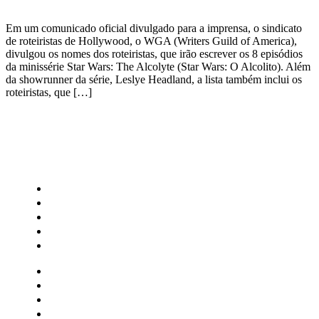
Em um comunicado oficial divulgado para a imprensa, o sindicato
de roteiristas de Hollywood, o WGA (Writers Guild of America),
divulgou os nomes dos roteiristas, que irão escrever os 8 episódios
da minissérie Star Wars: The Alcolyte (Star Wars: O Alcolito). Além
da showrunner da série, Leslye Headland, a lista também inclui os
roteiristas, que […]
CATEGORIAS
Central Bilheterias
Central Celebra
Cinema
Críticas
Famosos
Central Bilheterias
Central Celebra
Cinema
Críticas