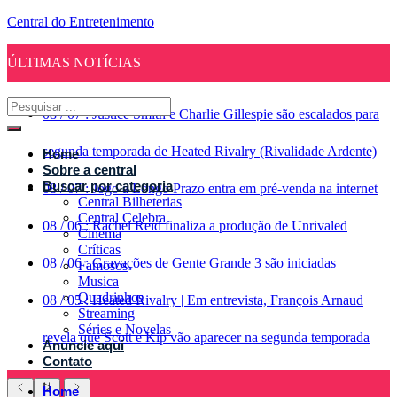
Central do Entretenimento
ÚLTIMAS NOTÍCIAS
08
/
07
:
Justice Smith e Charlie Gillespie são escalados para
segunda temporada de Heated Rivalry (Rivalidade Ardente)
Home
Sobre a central
Buscar por categoria
08
/
07
:
Jogo a Longo Prazo entra em pré-venda na internet
Central Bilheterias
Central Celebra
08
/
06
:
Rachel Reid finaliza a produção de Unrivaled
Cinema
Críticas
08
/
06
:
Gravações de Gente Grande 3 são iniciadas
Famosos
Musica
Quadrinhos
08
/
05
:
Heated Rivalry | Em entrevista, François Arnaud
Streaming
Séries e Novelas
revela que Scott e Kip vão aparecer na segunda temporada
Anuncie aqui
Contato
Home