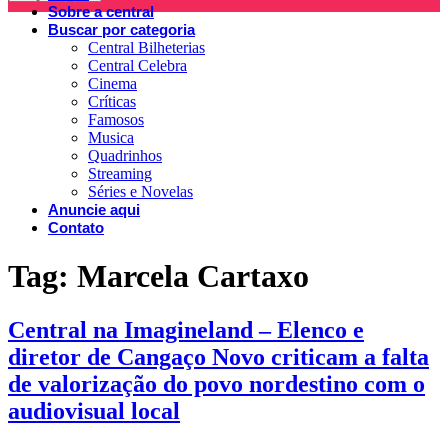
Sobre a central
Buscar por categoria
Central Bilheterias
Central Celebra
Cinema
Críticas
Famosos
Musica
Quadrinhos
Streaming
Séries e Novelas
Anuncie aqui
Contato
Tag:
Marcela Cartaxo
Central na Imagineland – Elenco e
diretor de Cangaço Novo criticam a falta
de valorização do povo nordestino com o
audiovisual local