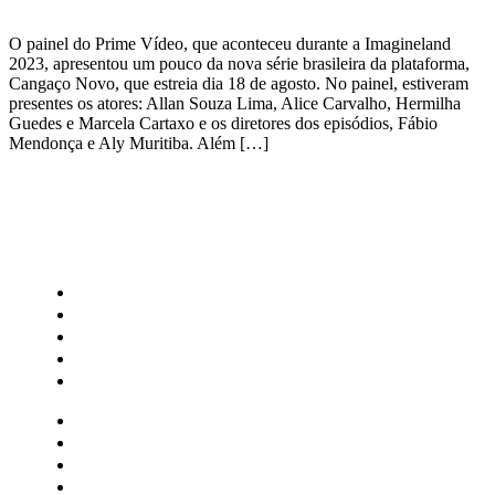
O painel do Prime Vídeo, que aconteceu durante a Imagineland
2023, apresentou um pouco da nova série brasileira da plataforma,
Cangaço Novo, que estreia dia 18 de agosto. No painel, estiveram
presentes os atores: Allan Souza Lima, Alice Carvalho, Hermilha
Guedes e Marcela Cartaxo e os diretores dos episódios, Fábio
Mendonça e Aly Muritiba. Além […]
CATEGORIAS
Central Bilheterias
Central Celebra
Cinema
Críticas
Famosos
Central Bilheterias
Central Celebra
Cinema
Críticas