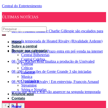
Central do Entretenimento
ÚLTIMAS NOTÍCIAS
08
/
07
:
Justice Smith e Charlie Gillespie são escalados para
segunda temporada de Heated Rivalry (Rivalidade Ardente)
Home
Sobre a central
Buscar por categoria
08
/
07
:
Jogo a Longo Prazo entra em pré-venda na internet
Central Bilheterias
Central Celebra
08
/
06
:
Rachel Reid finaliza a produção de Unrivaled
Cinema
Críticas
08
/
06
:
Gravações de Gente Grande 3 são iniciadas
Famosos
Musica
Quadrinhos
08
/
05
:
Heated Rivalry | Em entrevista, François Arnaud
Streaming
Séries e Novelas
revela que Scott e Kip vão aparecer na segunda temporada
Anuncie aqui
Contato
Home