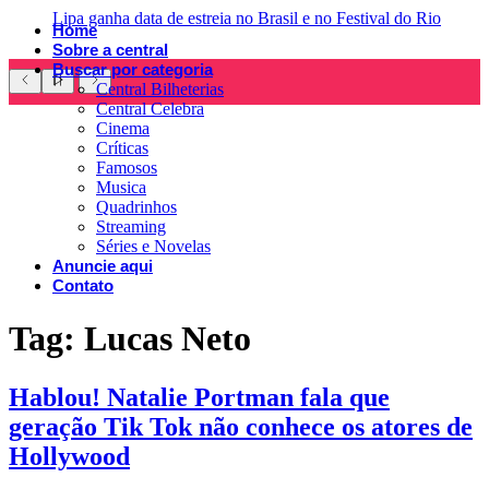
Lipa ganha data de estreia no Brasil e no Festival do Rio
Home
Sobre a central
Buscar por categoria
Central Bilheterias
Central Celebra
Cinema
Críticas
Famosos
Musica
Quadrinhos
Streaming
Séries e Novelas
Anuncie aqui
Contato
Tag:
Lucas Neto
Hablou! Natalie Portman fala que
geração Tik Tok não conhece os atores de
Hollywood