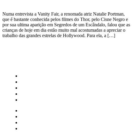
Numa entrevista a Vanity Fair, a renomada atriz Natalie Portman,
que é bastante conhecida pelos filmes do Thor, pelo Cisne Negro e
por sua ultima aparição em Segredos de um Escândalo, falou que as
crianças de hoje em dia estão muito mal acostumadas a apreciar o
trabalho das grandes estrelas de Hollywood. Para ela, a […]
CATEGORIAS
Central Bilheterias
Central Celebra
Cinema
Críticas
Famosos
Central Bilheterias
Central Celebra
Cinema
Críticas