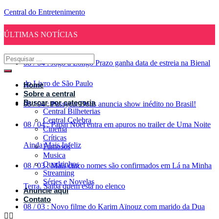
Central do Entretenimento
ÚLTIMAS NOTÍCIAS
08
/
04
:
Jogo a Longo Prazo ganha data de estreia na Bienal
do Livro de São Paulo
Home
Sobre a central
Buscar por categoria
08
/
04
:
Pussycat Dolls anuncia show inédito no Brasil!
Central Bilheterias
Central Celebra
08
/
04
:
Papai Noel entra em apuros no trailer de Uma Noite
Cinema
Críticas
Ainda Mais Infeliz
Famosos
Musica
Quadrinhos
08
/
03
:
Mais cinco nomes são confirmados em Lá na Minha
Streaming
Séries e Novelas
Terra. Saiba quem está no elenco
Anuncie aqui
Contato
08
/
03
:
Novo filme do Karim Aïnouz com marido da Dua