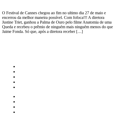
O Festival de Cannes chegou ao fim no ultimo dia 27 de maio e
encerrou da melhor maneira possível. Com fofoca!!! A diretora
Justine Triet, ganhou a Palma de Ouro pelo filme Anatomia de uma
Queda e recebeu o prêmio de ninguém mais ninguém menos do que
Jaime Fonda. Só que, após a diretora receber […]
CATEGORIAS
Central Bilheterias
Central Celebra
Cinema
Críticas
Famosos
Central Bilheterias
Central Celebra
Cinema
Críticas