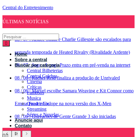
Central do Entretenimento
ÚLTIMAS NOTÍCIAS
08
/
07
:
Justice Smith e Charlie Gillespie são escalados para
segunda temporada de Heated Rivalry (Rivalidade Ardente)
Home
Sobre a central
08
Buscar por categoria
/
07
:
Jogo a Longo Prazo entra em pré-venda na internet
Central Bilheterias
Central Celebra
08
/
06
:
Rachel Reid finaliza a produção de Unrivaled
Cinema
Críticas
08
/
06
:
Marvel escolhe Samara Weaving e Kit Connor como
Famosos
Musica
Emma Frost e Ciclope na nova versão dos X-Men
Quadrinhos
Streaming
Séries e Novelas
08
/
06
:
Gravações de Gente Grande 3 são iniciadas
Anuncie aqui
Contato