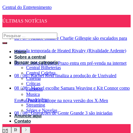
Central do Entretenimento
ÚLTIMAS NOTÍCIAS
08
/
07
:
Justice Smith e Charlie Gillespie são escalados para
segunda temporada de Heated Rivalry (Rivalidade Ardente)
Home
Sobre a central
Buscar por categoria
08
/
07
:
Jogo a Longo Prazo entra em pré-venda na internet
Central Bilheterias
Central Celebra
08
/
06
:
Rachel Reid finaliza a produção de Unrivaled
Cinema
Críticas
08
/
06
:
Marvel escolhe Samara Weaving e Kit Connor como
Famosos
Musica
Quadrinhos
Emma Frost e Ciclope na nova versão dos X-Men
Streaming
Séries e Novelas
08
/
06
:
Gravações de Gente Grande 3 são iniciadas
Anuncie aqui
Contato