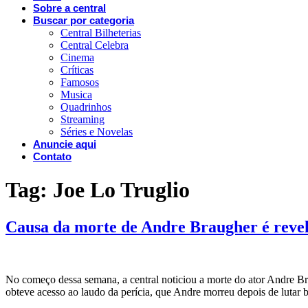
Sobre a central
Buscar por categoria
Central Bilheterias
Central Celebra
Cinema
Críticas
Famosos
Musica
Quadrinhos
Streaming
Séries e Novelas
Anuncie aqui
Contato
Tag:
Joe Lo Truglio
Causa da morte de Andre Braugher é revel
No começo dessa semana, a central noticiou a morte do ator Andre Br
obteve acesso ao laudo da perícia, que Andre morreu depois de luta