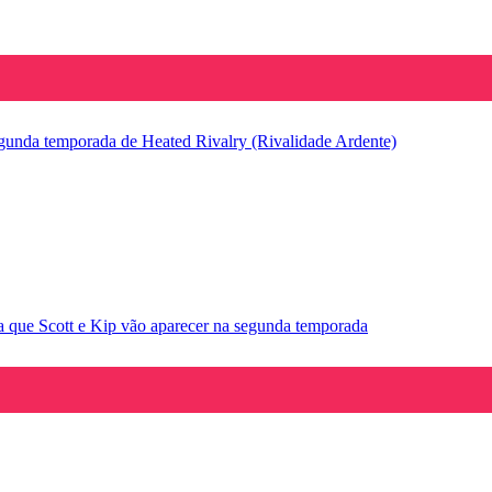
segunda temporada de Heated Rivalry (Rivalidade Ardente)
la que Scott e Kip vão aparecer na segunda temporada