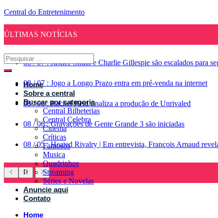
Central do Entretenimento
ÚLTIMAS NOTÍCIAS
08
/
07
:
Justice Smith e Charlie Gillespie são escalados para 
08
/
07
:
Jogo a Longo Prazo entra em pré-venda na internet
Home
Sobre a central
Buscar por categoria
08
/
06
:
Rachel Reid finaliza a produção de Unrivaled
Central Bilheterias
Central Celebra
08
/
06
:
Gravações de Gente Grande 3 são iniciadas
Cinema
Críticas
08
/
05
:
Heated Rivalry | Em entrevista, François Arnaud reve
Famosos
Musica
Quadrinhos
Streaming
Séries e Novelas
Anuncie aqui
Contato
Home