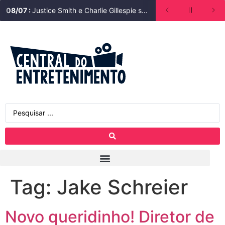
08
/
07
:
Justice Smith e Charlie Gillespie são escalados para segunda temporada de Heated Rivalry (Rivalidade Ardente)
Tag:
Jake Schreier
Novo queridinho! Diretor de