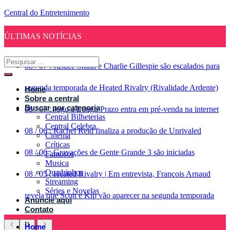
Central do Entretenimento
ÚLTIMAS NOTÍCIAS
08
/
07
:
Justice Smith e Charlie Gillespie são escalados para
segunda temporada de Heated Rivalry (Rivalidade Ardente)
Home
Sobre a central
Buscar por categoria
08
/
07
:
Jogo a Longo Prazo entra em pré-venda na internet
Central Bilheterias
Central Celebra
08
/
06
:
Rachel Reid finaliza a produção de Unrivaled
Cinema
Críticas
08
/
06
:
Gravações de Gente Grande 3 são iniciadas
Famosos
Musica
Quadrinhos
08
/
05
:
Heated Rivalry | Em entrevista, François Arnaud
Streaming
Séries e Novelas
revela que Scott e Kip vão aparecer na segunda temporada
Anuncie aqui
Contato
Home