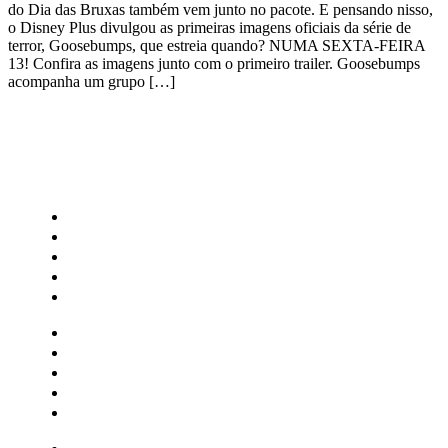
do Dia das Bruxas também vem junto no pacote. E pensando nisso,
o Disney Plus divulgou as primeiras imagens oficiais da série de
terror, Goosebumps, que estreia quando? NUMA SEXTA-FEIRA
13! Confira as imagens junto com o primeiro trailer. Goosebumps
acompanha um grupo […]
CATEGORIAS
Central Bilheterias
Central Celebra
Cinema
Críticas
Famosos
Central Bilheterias
Central Celebra
Cinema
Críticas
Famosos
Musica