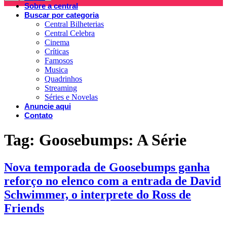
Sobre a central
Buscar por categoria
Central Bilheterias
Central Celebra
Cinema
Críticas
Famosos
Musica
Quadrinhos
Streaming
Séries e Novelas
Anuncie aqui
Contato
Tag:
Goosebumps: A Série
Nova temporada de Goosebumps ganha
reforço no elenco com a entrada de David
Schwimmer, o interprete do Ross de
Friends