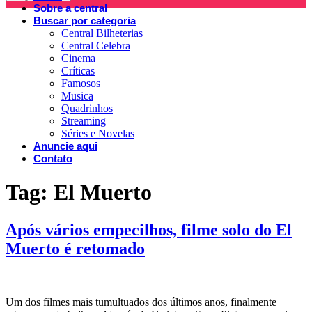
Sobre a central
Buscar por categoria
Central Bilheterias
Central Celebra
Cinema
Críticas
Famosos
Musica
Quadrinhos
Streaming
Séries e Novelas
Anuncie aqui
Contato
Tag:
El Muerto
Após vários empecilhos, filme solo do El
Muerto é retomado
Um dos filmes mais tumultuados dos últimos anos, finalmente