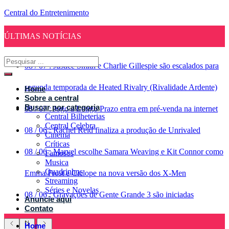
Central do Entretenimento
ÚLTIMAS NOTÍCIAS
08
/
07
:
Justice Smith e Charlie Gillespie são escalados para
segunda temporada de Heated Rivalry (Rivalidade Ardente)
Home
Sobre a central
Buscar por categoria
08
/
07
:
Jogo a Longo Prazo entra em pré-venda na internet
Central Bilheterias
Central Celebra
08
/
06
:
Rachel Reid finaliza a produção de Unrivaled
Cinema
Críticas
08
/
06
:
Marvel escolhe Samara Weaving e Kit Connor como
Famosos
Musica
Quadrinhos
Emma Frost e Ciclope na nova versão dos X-Men
Streaming
Séries e Novelas
08
/
06
:
Gravações de Gente Grande 3 são iniciadas
Anuncie aqui
Contato
Home