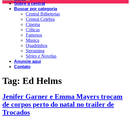
Sobre a central
Buscar por categoria
Central Bilheterias
Central Celebra
Cinema
Críticas
Famosos
Musica
Quadrinhos
Streaming
Séries e Novelas
Anuncie aqui
Contato
Tag:
Ed Helms
Jenifer Garner e Emma Mayers trocam
de corpos perto do natal no trailer de
Trocados