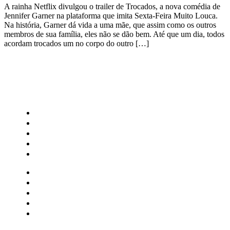
A rainha Netflix divulgou o trailer de Trocados, a nova comédia de
Jennifer Garner na plataforma que imita Sexta-Feira Muito Louca.
Na história, Garner dá vida a uma mãe, que assim como os outros
membros de sua família, eles não se dão bem. Até que um dia, todos
acordam trocados um no corpo do outro […]
CATEGORIAS
Central Bilheterias
Central Celebra
Cinema
Críticas
Famosos
Central Bilheterias
Central Celebra
Cinema
Críticas
Famosos