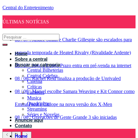
Central do Entretenimento
ÚLTIMAS NOTÍCIAS
08
/
07
:
Justice Smith e Charlie Gillespie são escalados para
segunda temporada de Heated Rivalry (Rivalidade Ardente)
Home
Sobre a central
Buscar por categoria
08
/
07
:
Jogo a Longo Prazo entra em pré-venda na internet
Central Bilheterias
Central Celebra
08
/
06
:
Rachel Reid finaliza a produção de Unrivaled
Cinema
Críticas
08
/
06
:
Marvel escolhe Samara Weaving e Kit Connor como
Famosos
Musica
Quadrinhos
Emma Frost e Ciclope na nova versão dos X-Men
Streaming
Séries e Novelas
08
/
06
:
Gravações de Gente Grande 3 são iniciadas
Anuncie aqui
Contato
Home